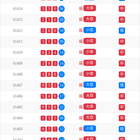
大单
61414
3
3
0
06
殺
中
大双
61413
2
1
6
09
殺
中
小双
61412
2
8
0
10
殺
错
小双
61411
3
1
5
09
殺
中
小单
61410
8
2
4
14
殺
中
小双
61409
2
9
3
14
殺
中
小单
61408
4
0
8
12
殺
中
大双
61407
9
3
2
14
殺
错
大双
61406
5
4
8
17
殺
中
大单
61405
9
5
8
22
殺
中
大双
61404
1
3
2
06
殺
中
小双
61403
0
5
7
12
殺
错
大双