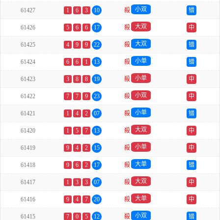
小双
61427
1
6
3
10
殺
错
大双
61426
5
6
6
17
殺
中
大双
61425
4
9
9
22
殺
错
小单
61424
6
6
1
13
殺
错
小单
61423
3
8
8
19
殺
中
小双
61422
7
7
9
23
殺
中
小单
61421
1
4
2
07
殺
错
大双
61420
1
5
7
13
殺
中
小单
61419
9
4
2
15
殺
中
大单
61418
9
6
2
17
殺
错
大双
61417
1
3
3
07
殺
中
大单
61416
9
4
7
20
殺
中
小双
61415
7
0
5
12
殺
错