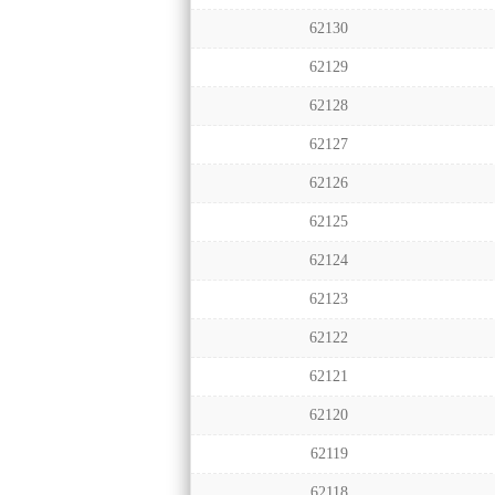
62130
62129
62128
62127
62126
62125
62124
62123
62122
62121
62120
62119
62118