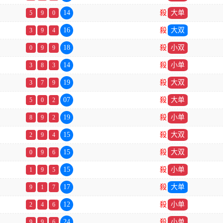
14
殺
大单
5
9
0
16
殺
大双
3
9
4
18
殺
小双
0
9
9
14
殺
小单
3
8
3
19
殺
大双
3
7
9
07
殺
大单
5
0
2
19
殺
小单
8
9
2
15
殺
大双
2
9
4
15
殺
大双
0
9
6
15
殺
小单
1
9
5
17
殺
大单
9
1
7
12
殺
小单
2
4
6
24
殺
小单
9
9
6