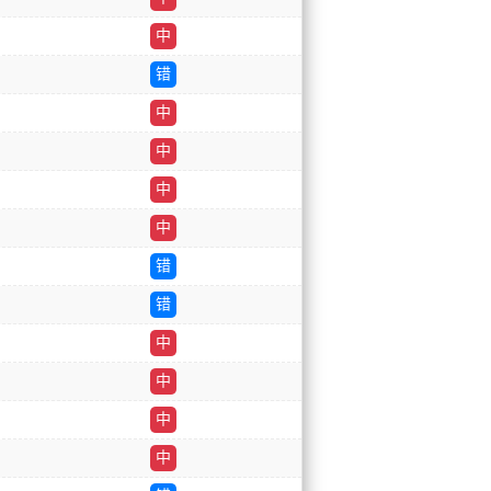
中
错
中
中
中
中
错
错
中
中
中
中