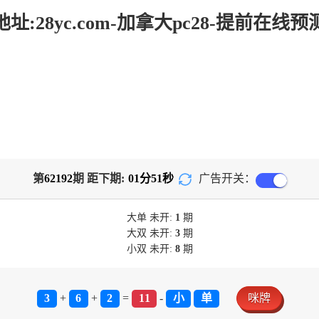
址:28yc.com-加拿大pc28-提前在线
第
62192
期 距下期:
01
分
51
秒
广告开关：
大单
未开:
1
期
大双
未开:
3
期
小双
未开:
8
期
3
+
6
+
2
=
11
-
小
单
咪牌