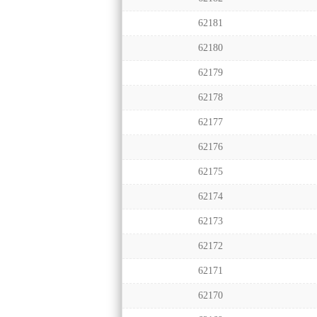
62181
62180
62179
62178
62177
62176
62175
62174
62173
62172
62171
62170