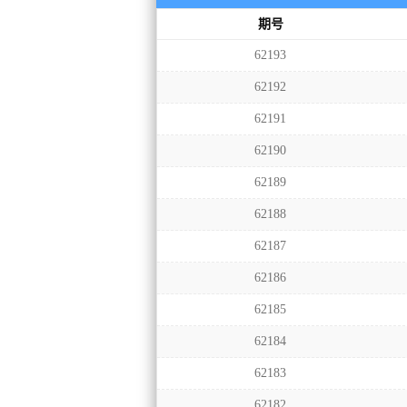
期号
62193
62192
62191
62190
62189
62188
62187
62186
62185
62184
62183
62182