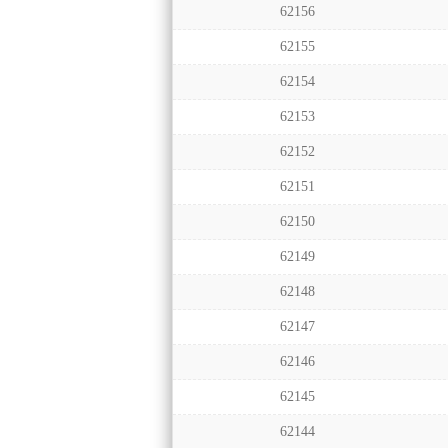
62156
62155
62154
62153
62152
62151
62150
62149
62148
62147
62146
62145
62144