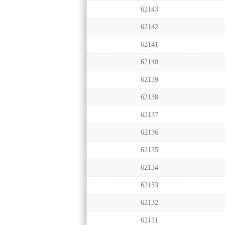
62143
62142
62141
62140
62139
62138
62137
62136
62135
62134
62133
62132
62131