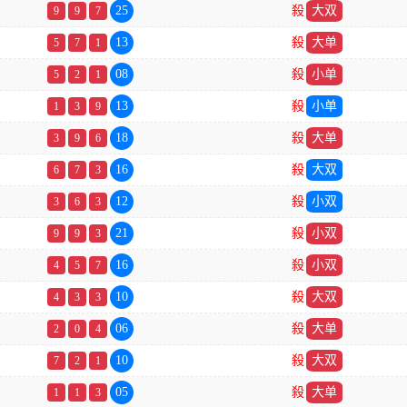
25
殺
大双
9
9
7
13
殺
大单
5
7
1
08
殺
小单
5
2
1
13
殺
小单
1
3
9
18
殺
大单
3
9
6
16
殺
大双
6
7
3
12
殺
小双
3
6
3
21
殺
小双
9
9
3
16
殺
小双
4
5
7
10
殺
大双
4
3
3
06
殺
大单
2
0
4
10
殺
大双
7
2
1
05
殺
大单
1
1
3