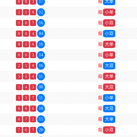
17
殺
大单
6
8
3
12
殺
小单
2
1
9
16
殺
小双
1
8
7
04
殺
小双
0
0
4
16
殺
大单
9
1
6
14
殺
小单
6
6
2
16
殺
大双
2
5
9
11
殺
大单
5
2
4
08
殺
大双
1
4
3
11
殺
小单
1
3
7
18
殺
大双
6
6
6
15
殺
大单
6
7
2
20
殺
小双
7
6
7