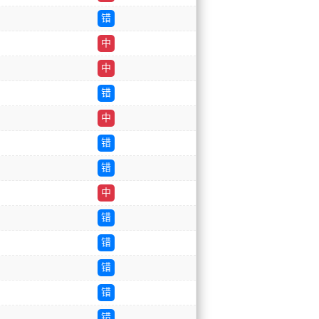
错
中
中
错
中
错
错
中
错
错
错
错
错