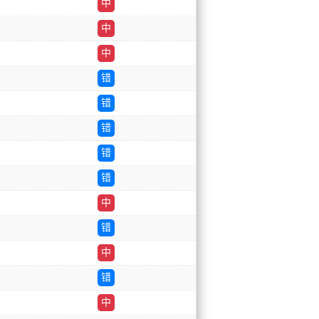
中
中
中
错
错
错
错
错
中
错
中
错
中