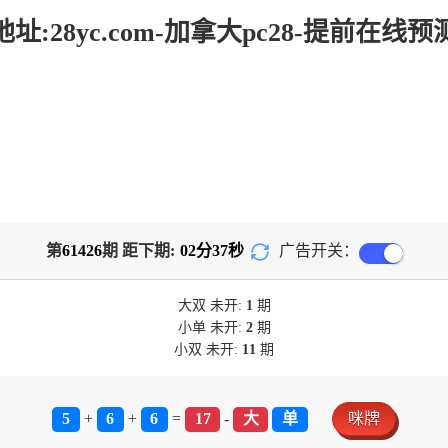
址:28yc.com-加拿大pc28-提前在线
第
61426
期 距下期:
02
分
37
秒
广告开关：
大双
未开:
1
期
小单
未开:
2
期
小双
未开:
11
期
5
+
6
+
6
=
17
-
大
单
咪牌