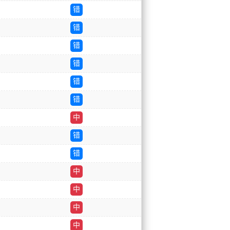
错
错
错
错
错
错
中
错
错
中
中
中
中