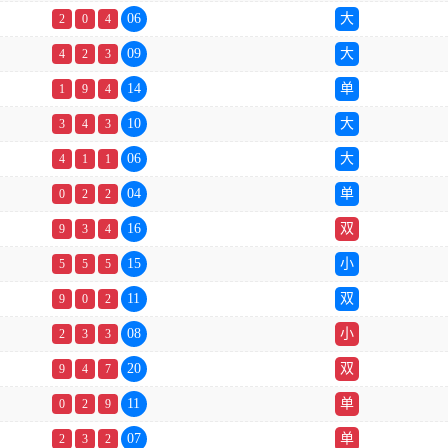
06
大
2
0
4
09
大
4
2
3
14
单
1
9
4
10
大
3
4
3
06
大
4
1
1
04
单
0
2
2
16
双
9
3
4
15
小
5
5
5
11
双
9
0
2
08
小
2
3
3
20
双
9
4
7
11
单
0
2
9
07
单
2
3
2