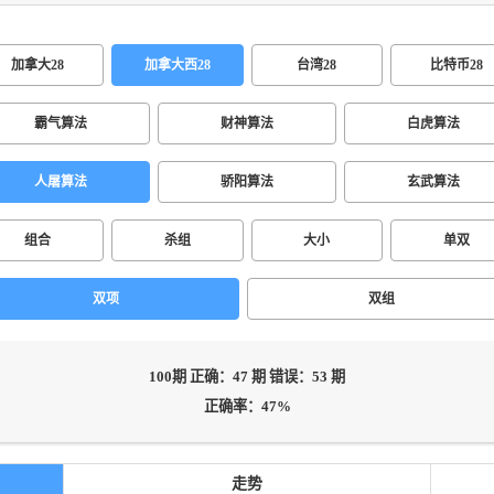
加拿大28
加拿大西28
台湾28
比特币28
霸气算法
财神算法
白虎算法
人屠算法
骄阳算法
玄武算法
组合
杀组
大小
单双
双项
双组
100期 正确：47 期 错误：53 期
正确率：47%
走势