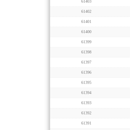
61403
61402
61401
61400
61399
61398
61397
61396
61395
61394
61393
61392
61391