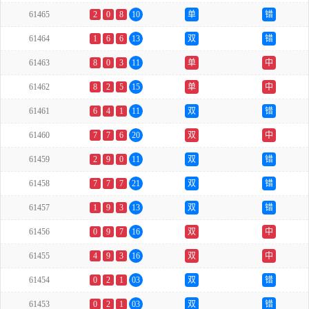
61465
2
0
8
10
单
错
61464
1
6
6
13
双
错
61463
8
0
3
11
单
中
61462
8
2
5
15
单
中
61461
6
4
1
11
双
错
61460
7
7
6
20
双
中
61459
2
9
0
11
双
错
61458
7
7
7
21
双
错
61457
1
9
3
13
双
错
61456
0
9
7
16
双
中
61455
4
9
3
16
双
中
61454
0
2
1
03
双
错
61453
0
2
1
03
双
错