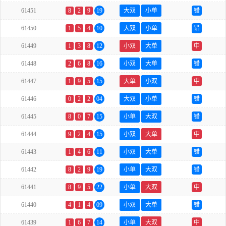
61451
8
2
9
19
大双
小单
错
61450
1
5
4
10
大双
小单
错
61449
1
3
8
12
小双
大单
中
61448
2
6
8
16
小双
大单
错
61447
1
9
5
15
大单
小双
中
61446
0
2
2
04
大双
小单
错
61445
8
0
7
15
小单
大双
错
61444
9
2
4
15
小双
大单
中
61443
1
4
6
11
小双
大单
错
61442
8
2
9
19
小单
大双
错
61441
8
9
5
22
小单
大双
中
61440
4
1
4
09
小双
大单
错
61439
1
6
7
14
小单
大双
中