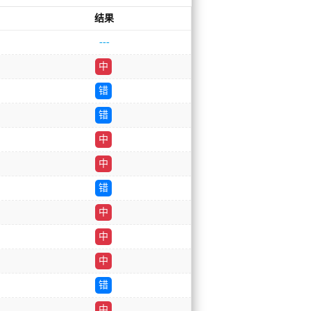
结果
---
中
错
错
中
中
错
中
中
中
错
中