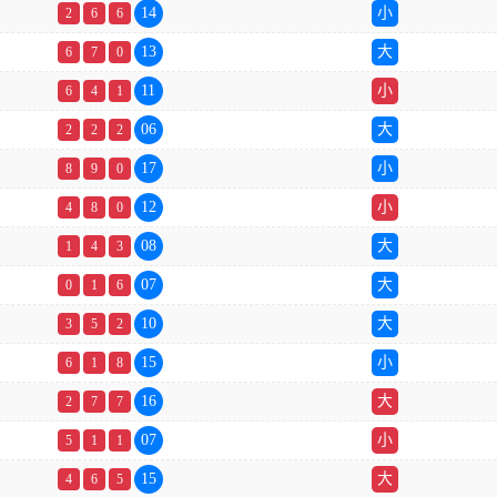
14
小
2
6
6
13
大
6
7
0
11
小
6
4
1
06
大
2
2
2
17
小
8
9
0
12
小
4
8
0
08
大
1
4
3
07
大
0
1
6
10
大
3
5
2
15
小
6
1
8
16
大
2
7
7
07
小
5
1
1
15
大
4
6
5