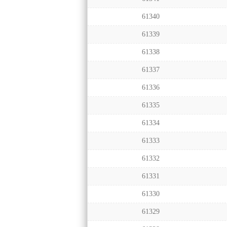
61340
61339
61338
61337
61336
61335
61334
61333
61332
61331
61330
61329