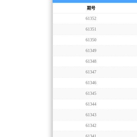
期号
61352
61351
61350
61349
61348
61347
61346
61345
61344
61343
61342
61341