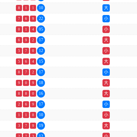
10
大
8
1
1
22
小
7
6
9
05
小
0
1
4
17
大
6
9
2
12
小
5
7
0
15
大
5
6
4
17
小
8
7
2
18
大
9
0
9
16
大
8
8
0
17
小
2
6
9
10
小
1
1
8
19
大
3
7
9
12
小
2
7
3