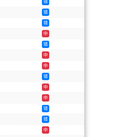
错
错
错
中
错
中
中
错
中
中
错
错
中