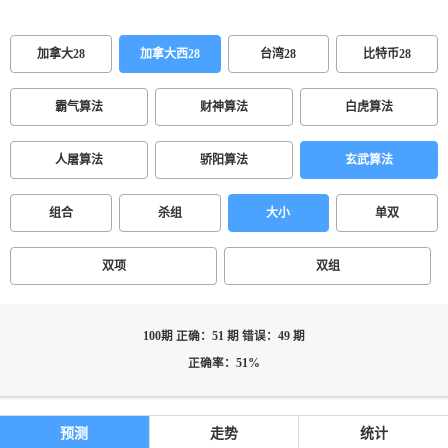
加拿大28
加拿大西28
台湾28
比特币28
霸气算法
财神算法
白虎算法
人屠算法
骄阳算法
玄武算法
组合
杀组
大小
单双
双项
双组
100期 正确：51 期 错误：49 期
正确率：51%
预测
走势
统计