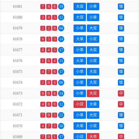
61681
7
4
8
19
大双
小单
错
61680
3
4
5
12
大双
小单
错
61679
2
2
0
04
小单
大双
错
61678
6
5
3
14
大单
小双
错
61677
8
4
5
17
小单
大双
错
61676
1
6
4
11
大单
小双
错
61675
4
7
6
17
小单
大双
错
61674
2
0
4
06
小单
大双
错
61673
6
0
8
14
小单
大双
中
61672
4
8
0
12
小双
大单
中
61671
7
9
5
21
小单
大双
错
61670
4
7
5
16
大单
小双
错
61669
7
9
1
17
小双
大单
中