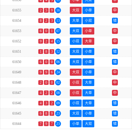
61656
4
4
3
11
小单
大双
中
61655
2
5
9
16
大双
小单
中
61654
8
2
3
13
大单
小双
错
61653
6
0
1
07
大双
小单
中
61652
9
2
4
15
小双
大单
中
61651
1
8
3
12
大双
小单
错
61650
6
0
0
06
大双
小单
错
61649
9
9
6
24
大双
小单
中
61648
2
0
0
02
小双
大单
中
61647
4
2
2
08
小双
大单
中
61646
4
3
2
09
小双
大单
错
61645
6
8
9
23
大双
小单
错
61644
7
9
7
23
小单
大双
错