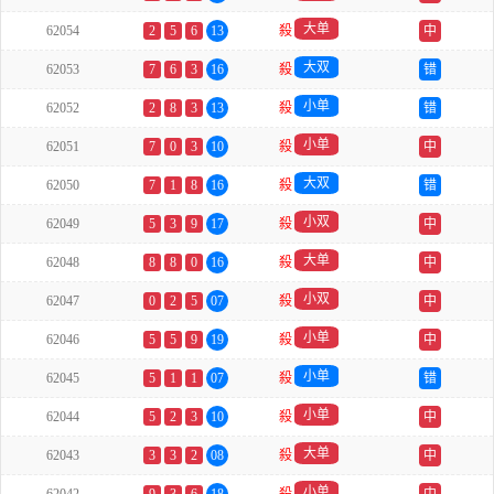
大单
62054
2
5
6
13
殺
中
大双
62053
7
6
3
16
殺
错
小单
62052
2
8
3
13
殺
错
小单
62051
7
0
3
10
殺
中
大双
62050
7
1
8
16
殺
错
小双
62049
5
3
9
17
殺
中
大单
62048
8
8
0
16
殺
中
小双
62047
0
2
5
07
殺
中
小单
62046
5
5
9
19
殺
中
小单
62045
5
1
1
07
殺
错
小单
62044
5
2
3
10
殺
中
大单
62043
3
3
2
08
殺
中
小单