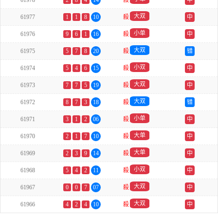
61978
2
8
4
14
殺
中
大双
61977
1
1
8
10
殺
中
小单
61976
9
6
1
16
殺
中
大双
61975
5
7
8
20
殺
错
小双
61974
5
4
6
15
殺
中
大双
61973
7
7
5
19
殺
中
大双
61972
8
7
3
18
殺
错
小单
61971
3
1
2
06
殺
中
大单
61970
2
1
7
10
殺
中
大单
61969
2
3
9
14
殺
中
小双
61968
5
4
2
11
殺
中
大双
61967
0
0
7
07
殺
中
大双
61966
4
2
4
10
殺
中