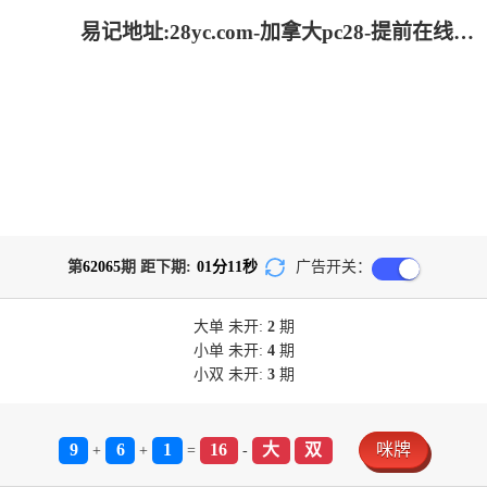
易记地址:28yc.com-加拿大pc28-提前在线预测官网
第
62065
期 距下期:
01
分
11
秒
广告开关：
大单
未开:
2
期
小单
未开:
4
期
小双
未开:
3
期
9
6
1
16
大
双
咪牌
+
+
=
-