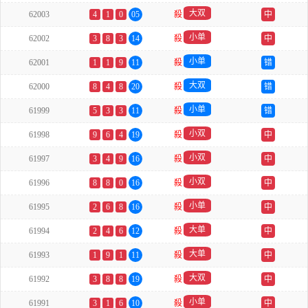
大双
62003
4
1
0
05
殺
中
小单
62002
3
8
3
14
殺
中
小单
62001
1
1
9
11
殺
错
大双
62000
8
4
8
20
殺
错
小单
61999
5
3
3
11
殺
错
小双
61998
9
6
4
19
殺
中
小双
61997
3
4
9
16
殺
中
小双
61996
8
8
0
16
殺
中
小单
61995
2
6
8
16
殺
中
大单
61994
2
4
6
12
殺
中
大单
61993
1
9
1
11
殺
中
大双
61992
3
8
8
19
殺
中
小单
61991
3
1
6
10
殺
中