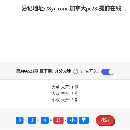
易记地址:28yc.com-加拿大pc28-提前在线预测官网
第
3466521
期 距下期:
01
分
32
秒
广告开关：
大单
未开:
1
期
大双
未开:
4
期
小双
未开:
2
期
8
1
4
13
小
单
咪牌
+
+
=
-