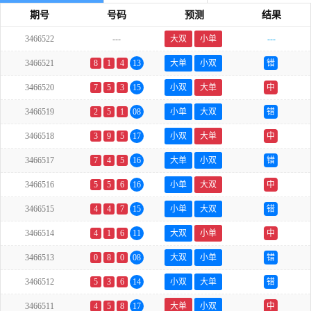
期号
号码
预测
结果
3466522
---
大双
小单
---
3466521
8
1
4
13
大单
小双
错
3466520
7
5
3
15
小双
大单
中
3466519
2
5
1
08
小单
大双
错
3466518
3
9
5
17
小双
大单
中
3466517
7
4
5
16
大单
小双
错
3466516
5
5
6
16
小单
大双
中
3466515
4
4
7
15
小单
大双
错
3466514
4
1
6
11
大双
小单
中
3466513
0
8
0
08
大双
小单
错
3466512
5
3
6
14
小双
大单
错
3466511
4
5
8
17
大单
小双
中