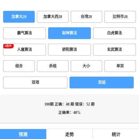
加拿大28
加拿大西28
台湾28
比特币28
霸气算法
财神算法
白虎算法
人屠算法
骄阳算法
玄武算法
组合
杀组
大小
单双
双项
双组
100期 正确：48 期 错误：52 期
正确率：48%
预测
走势
统计