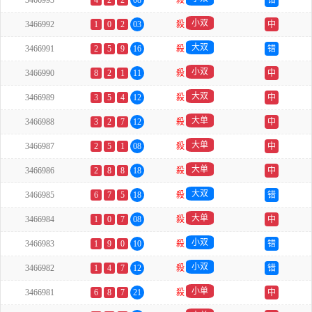
3466993
4
2
2
08
殺
错
小双
3466992
1
0
2
03
殺
中
大双
3466991
2
5
9
16
殺
错
小双
3466990
8
2
1
11
殺
中
大双
3466989
3
5
4
12
殺
中
大单
3466988
3
2
7
12
殺
中
大单
3466987
2
5
1
08
殺
中
大单
3466986
2
8
8
18
殺
中
大双
3466985
6
7
5
18
殺
错
大单
3466984
1
0
7
08
殺
中
小双
3466983
1
9
0
10
殺
错
小双
3466982
1
4
7
12
殺
错
小单
3466981
6
8
7
21
殺
中