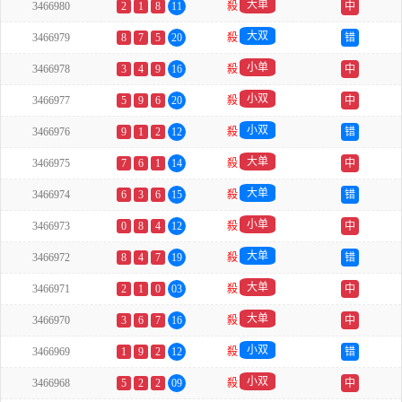
大单
3466980
2
1
8
11
殺
中
大双
3466979
8
7
5
20
殺
错
小单
3466978
3
4
9
16
殺
中
小双
3466977
5
9
6
20
殺
中
小双
3466976
9
1
2
12
殺
错
大单
3466975
7
6
1
14
殺
中
大单
3466974
6
3
6
15
殺
错
小单
3466973
0
8
4
12
殺
中
大单
3466972
8
4
7
19
殺
错
大单
3466971
2
1
0
03
殺
中
大单
3466970
3
6
7
16
殺
中
小双
3466969
1
9
2
12
殺
错
小双
3466968
5
2
2
09
殺
中