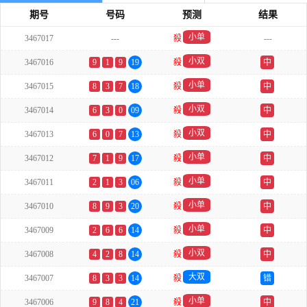
期号
号码
预测
结果
小单
3467017
---
殺
---
小双
3467016
9
1
9
19
殺
中
小单
3467015
8
3
7
18
殺
中
小双
3467014
6
3
0
09
殺
中
小双
3467013
6
0
7
13
殺
中
小单
3467012
7
1
9
17
殺
中
小单
3467011
2
1
3
06
殺
中
小单
3467010
8
9
3
20
殺
中
小单
3467009
2
6
6
14
殺
中
小双
3467008
4
2
8
14
殺
中
大双
3467007
8
3
3
14
殺
错
小单
3467006
9
8
4
21
殺
中