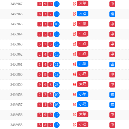
大单
3466967
0
9
9
18
殺
中
大双
3466966
8
3
7
18
殺
错
小单
3466965
3
3
0
06
殺
中
小双
3466964
7
5
1
13
殺
中
小双
3466963
5
7
5
17
殺
中
小双
3466962
2
4
7
13
殺
中
小单
3466961
1
4
6
11
殺
错
小双
3466960
5
9
4
18
殺
中
大双
3466959
9
6
8
23
殺
中
小单
3466958
2
2
5
09
殺
错
小双
3466957
4
4
0
08
殺
错
大单
3466956
3
9
0
12
殺
中
小双
3466955
5
8
2
15
殺
中