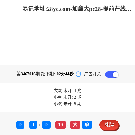
易记地址:28yc.com-加拿大pc28-提前在线预测官网
第
3467016
期 距下期:
02
分
44
秒
广告开关：
大双
未开:
1
期
小单
未开:
2
期
小双
未开:
5
期
9
1
9
19
大
单
咪牌
+
+
=
-