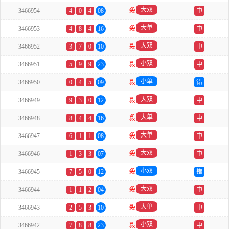
大双
3466954
4
0
4
08
殺
中
大单
3466953
4
8
4
16
殺
中
大双
3466952
3
7
0
10
殺
中
小双
3466951
5
9
9
23
殺
中
小单
3466950
0
4
5
09
殺
错
大双
3466949
9
3
0
12
殺
中
大单
3466948
8
4
4
16
殺
中
大单
3466947
6
1
1
08
殺
中
大双
3466946
1
3
3
07
殺
中
小双
3466945
7
5
0
12
殺
错
大双
3466944
1
1
2
04
殺
中
大单
3466943
2
5
3
10
殺
中
小双
3466942
7
8
8
23
殺
中