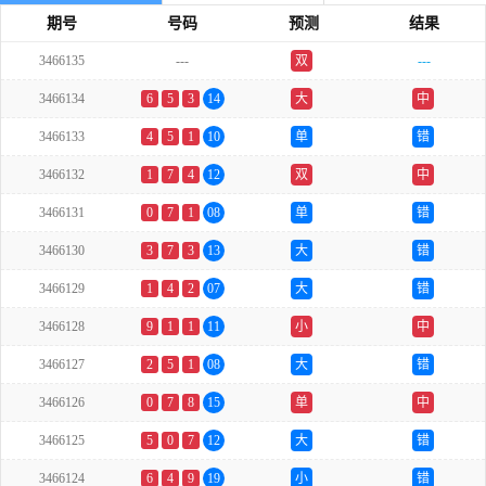
期号
号码
预测
结果
3466135
---
双
---
3466134
6
5
3
14
大
中
3466133
4
5
1
10
单
错
3466132
1
7
4
12
双
中
3466131
0
7
1
08
单
错
3466130
3
7
3
13
大
错
3466129
1
4
2
07
大
错
3466128
9
1
1
11
小
中
3466127
2
5
1
08
大
错
3466126
0
7
8
15
单
中
3466125
5
0
7
12
大
错
3466124
6
4
9
19
小
错