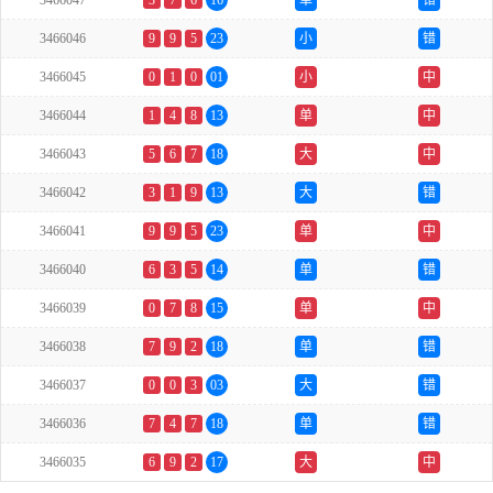
3466047
3
7
6
16
单
错
3466046
9
9
5
23
小
错
3466045
0
1
0
01
小
中
3466044
1
4
8
13
单
中
3466043
5
6
7
18
大
中
3466042
3
1
9
13
大
错
3466041
9
9
5
23
单
中
3466040
6
3
5
14
单
错
3466039
0
7
8
15
单
中
3466038
7
9
2
18
单
错
3466037
0
0
3
03
大
错
3466036
7
4
7
18
单
错
3466035
6
9
2
17
大
中