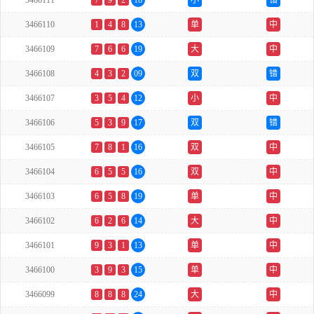
3466111
7
9
2
18
小
错
3466110
1
4
8
13
单
中
3466109
7
6
6
19
大
中
3466108
4
3
2
09
双
错
3466107
3
5
4
12
小
中
3466106
5
3
9
17
双
错
3466105
7
8
1
16
双
中
3466104
6
5
5
16
双
中
3466103
6
5
8
19
单
中
3466102
6
2
6
14
大
中
3466101
9
3
1
13
单
中
3466100
3
9
3
15
单
中
3466099
8
8
8
24
大
中