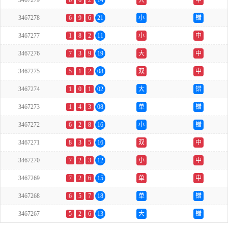
3467279
6
6
2
14
大
中
3467278
6
9
6
21
小
错
3467277
1
8
2
11
小
中
3467276
7
3
9
19
大
中
3467275
5
1
2
08
双
中
3467274
1
0
1
02
大
错
3467273
1
4
3
08
单
错
3467272
6
2
8
16
小
错
3467271
8
3
5
16
双
中
3467270
7
2
3
12
小
中
3467269
7
2
6
15
单
中
3467268
6
5
7
18
单
错
3467267
5
2
6
13
大
错