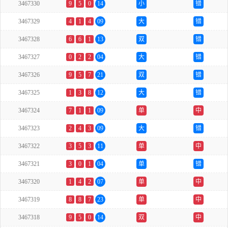
3467330
9
5
0
14
小
错
3467329
4
1
4
09
大
错
3467328
6
6
1
13
双
错
3467327
0
2
2
04
大
错
3467326
9
5
7
21
双
错
3467325
1
3
8
12
大
错
3467324
7
1
1
09
单
中
3467323
2
4
3
09
大
错
3467322
3
5
3
11
单
中
3467321
3
0
1
04
单
错
3467320
1
4
2
07
单
中
3467319
8
8
7
23
单
中
3467318
9
5
0
14
双
中