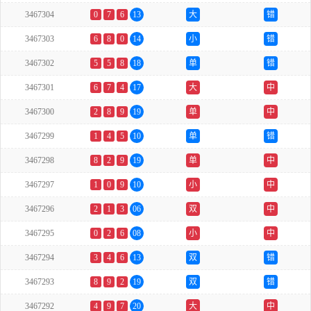
3467304
0
7
6
13
大
错
3467303
6
8
0
14
小
错
3467302
5
5
8
18
单
错
3467301
6
7
4
17
大
中
3467300
2
8
9
19
单
中
3467299
1
4
5
10
单
错
3467298
8
2
9
19
单
中
3467297
1
0
9
10
小
中
3467296
2
1
3
06
双
中
3467295
0
2
6
08
小
中
3467294
3
4
6
13
双
错
3467293
8
9
2
19
双
错
3467292
4
9
7
20
大
中