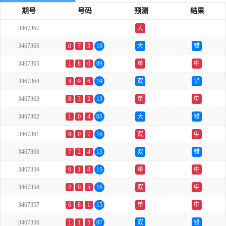
期号
号码
预测
结果
3467367
---
大
---
3467366
0
7
3
10
大
错
3467365
1
8
0
09
单
中
3467364
4
9
6
19
双
错
3467363
8
3
2
13
单
中
3467362
1
0
4
05
大
错
3467361
9
0
7
16
双
中
3467360
7
2
4
13
双
错
3467359
6
1
8
15
单
中
3467358
2
9
5
16
双
中
3467357
6
8
1
15
单
中
3467356
1
1
5
07
双
错