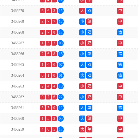
3466271
0
4
7
11
小
单
中
3466270
6
6
3
15
大
双
中
3466269
3
7
7
17
小
单
中
3466268
2
7
8
17
小
双
错
3466267
1
5
2
08
小
双
中
3466266
2
6
8
16
小
单
错
3466265
1
6
0
07
大
双
错
3466264
0
1
0
01
大
双
错
3466263
2
4
4
10
小
双
中
3466262
9
7
6
22
小
双
中
3466261
5
7
0
12
大
单
错
3466260
1
5
3
09
大
单
中
3466259
4
8
5
17
大
单
中