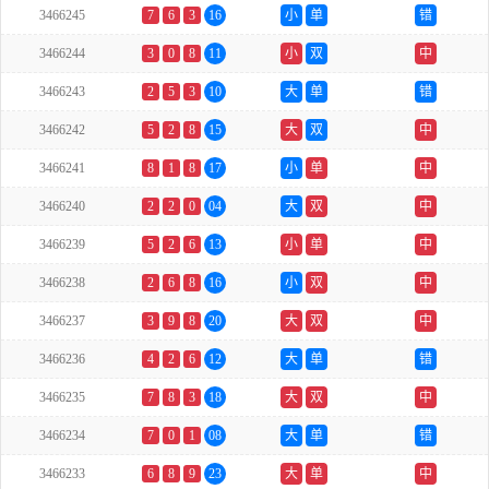
3466245
7
6
3
16
小
单
错
3466244
3
0
8
11
小
双
中
3466243
2
5
3
10
大
单
错
3466242
5
2
8
15
大
双
中
3466241
8
1
8
17
小
单
中
3466240
2
2
0
04
大
双
中
3466239
5
2
6
13
小
单
中
3466238
2
6
8
16
小
双
中
3466237
3
9
8
20
大
双
中
3466236
4
2
6
12
大
单
错
3466235
7
8
3
18
大
双
中
3466234
7
0
1
08
大
单
错
3466233
6
8
9
23
大
单
中