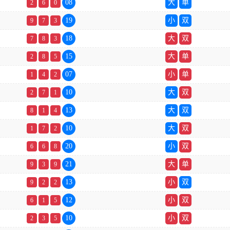
08
大
单
2
6
0
19
小
双
9
7
3
18
大
双
7
8
3
15
大
单
2
8
5
07
小
单
1
4
2
10
大
双
2
7
1
13
大
双
8
1
4
10
大
双
1
7
2
20
小
双
6
6
8
21
大
单
9
3
9
13
小
双
9
2
2
12
小
双
6
1
5
10
小
双
2
3
5