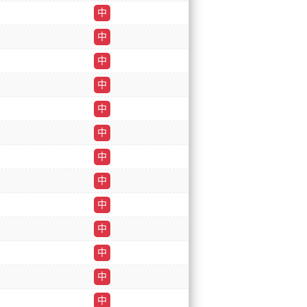
中
中
中
中
中
中
中
中
中
中
中
中
中