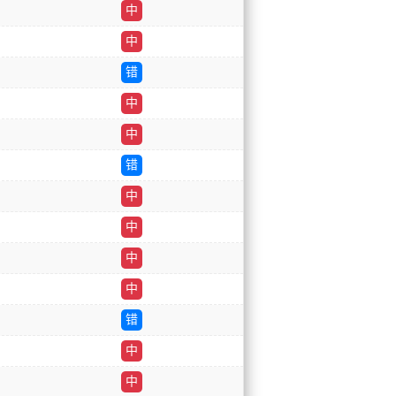
中
中
错
中
中
错
中
中
中
中
错
中
中