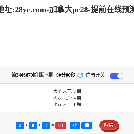
址:28yc.com-加拿大pc28-提前在线
第
3466679
期 距下期:
00
分
00
秒
广告开关：
大单
未开:
8
期
大双
未开:
4
期
小双
未开:
1
期
2
+
0
+
1
=
03
-
小
单
咪牌