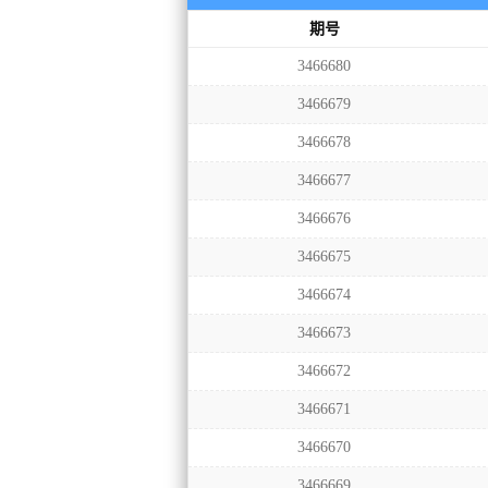
期号
3466680
3466679
3466678
3466677
3466676
3466675
3466674
3466673
3466672
3466671
3466670
3466669