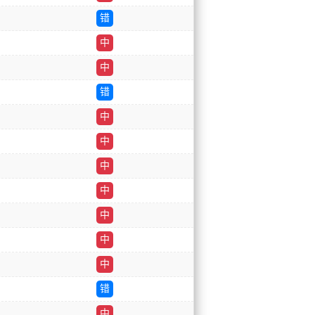
错
中
中
错
中
中
中
中
中
中
中
错
中