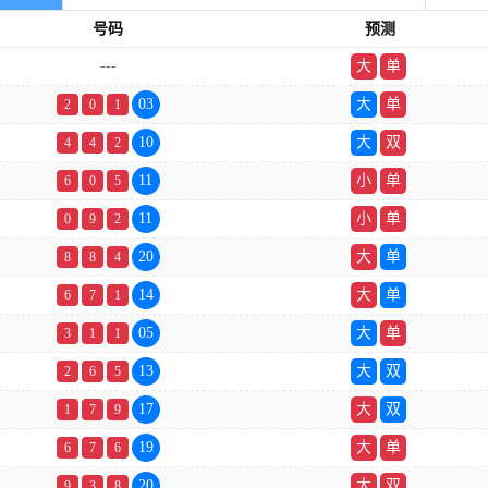
号码
预测
---
大
单
03
大
单
2
0
1
10
大
双
4
4
2
11
小
单
6
0
5
11
小
单
0
9
2
20
大
单
8
8
4
14
大
单
6
7
1
05
大
单
3
1
1
13
大
双
2
6
5
17
大
双
1
7
9
19
大
单
6
7
6
20
大
双
9
3
8