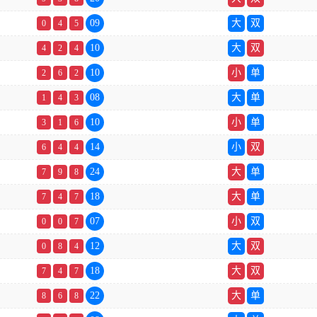
09
大
双
0
4
5
10
大
双
4
2
4
10
小
单
2
6
2
08
大
单
1
4
3
10
小
单
3
1
6
14
小
双
6
4
4
24
大
单
7
9
8
18
大
单
7
4
7
07
小
双
0
0
7
12
大
双
0
8
4
18
大
双
7
4
7
22
大
单
8
6
8