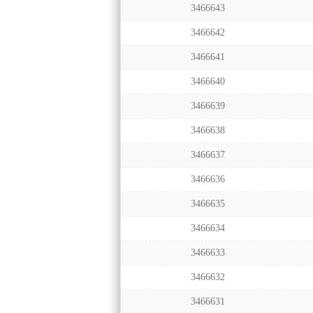
3466643
3466642
3466641
3466640
3466639
3466638
3466637
3466636
3466635
3466634
3466633
3466632
3466631