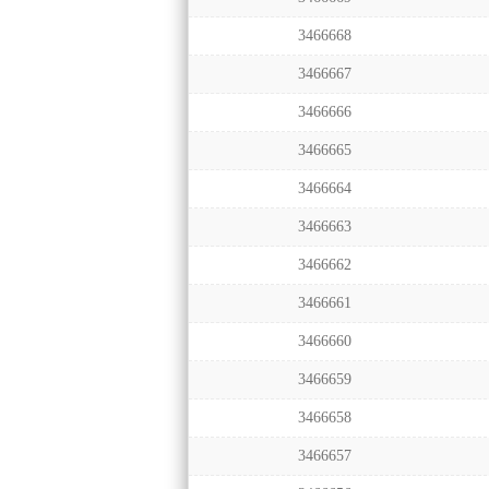
3466668
3466667
3466666
3466665
3466664
3466663
3466662
3466661
3466660
3466659
3466658
3466657