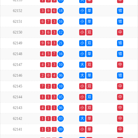
62153
1
3
9
13
大
单
中
62152
3
9
6
18
小
单
错
62151
6
7
3
16
小
单
错
62150
3
6
3
12
小
双
中
62149
9
9
3
21
小
双
错
62148
4
5
7
16
小
单
错
62147
4
3
3
10
大
双
中
62146
2
0
4
06
大
单
错
62145
7
2
1
10
小
双
中
62144
1
1
3
05
小
双
中
62143
4
1
1
06
小
双
中
62142
1
1
1
03
大
单
中
62141
1
5
3
09
小
单
中