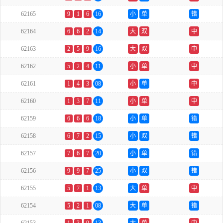
62165
9
1
6
16
小
单
错
62164
6
6
2
14
大
双
中
62163
2
5
9
16
大
双
中
62162
5
2
4
11
小
单
中
62161
1
4
3
08
小
单
中
62160
1
3
7
11
小
单
中
62159
6
6
6
18
小
单
错
62158
6
7
2
15
小
双
错
62157
7
6
7
20
小
单
错
62156
9
9
7
25
小
双
错
62155
5
7
1
13
大
单
中
62154
5
2
1
08
大
单
错