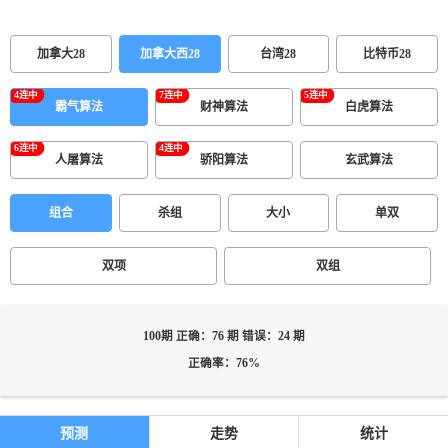
加拿大28
加拿大西28
台湾28
比特币28
霸气算法
财神算法
白虎算法
人屠算法
骄阳算法
玄武算法
组合
杀组
大小
单双
双项
双组
100期 正确：76 期 错误：24 期
正确率：76%
预测
走势
统计