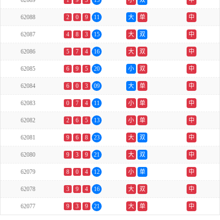
62089
1
9
3
13
小
双
中
62088
2
0
9
11
大
单
中
62087
4
8
3
15
大
双
中
62086
5
7
4
16
大
双
中
62085
6
9
5
20
小
双
中
62084
6
0
3
09
大
单
中
62083
0
7
4
11
小
单
中
62082
2
6
5
13
小
单
中
62081
9
6
8
23
大
双
中
62080
9
3
9
21
大
双
中
62079
8
0
4
12
小
单
中
62078
3
9
4
16
大
双
中
62077
9
3
9
21
大
单
中