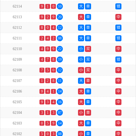
62114
9
1
0
10
大
单
错
62113
9
2
9
20
大
单
中
62112
8
0
4
12
大
单
错
62111
2
4
2
08
大
单
错
62110
4
9
9
22
小
双
中
62109
4
7
8
19
小
双
错
62108
7
5
0
12
小
双
中
62107
1
2
8
11
大
单
中
62106
9
4
1
14
大
单
中
62105
9
3
4
16
大
单
中
62104
3
1
3
07
小
单
中
62103
0
5
9
14
大
单
中
62102
5
0
3
08
小
单
中