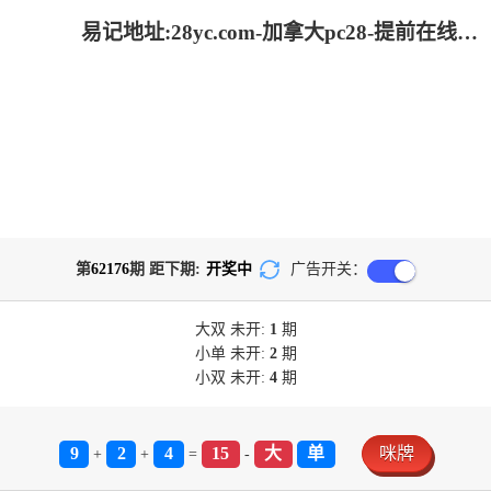
易记地址:28yc.com-加拿大pc28-提前在线预测官网
第
62176
期 距下期:
开奖中
广告开关：
大双
未开:
1
期
小单
未开:
2
期
小双
未开:
4
期
9
2
4
15
大
单
咪牌
+
+
=
-