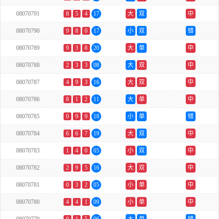
08070791
8
5
4
17
大
双
中
08070790
9
8
0
17
小
双
错
08070789
9
3
8
20
大
单
中
08070788
2
3
3
08
大
双
中
08070787
4
9
3
16
大
双
中
08070786
8
1
2
11
大
单
中
08070785
0
9
9
18
小
单
错
08070784
6
6
7
19
大
双
中
08070783
1
4
0
05
小
双
中
08070782
2
9
5
16
大
双
中
08070781
0
3
2
05
小
单
中
08070780
4
4
1
09
小
单
中