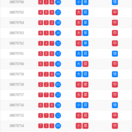
08070766
8
2
6
16
小
单
错
08070765
4
8
9
21
大
双
中
08070764
9
5
4
18
大
单
中
08070763
8
3
5
16
大
单
中
08070762
1
4
7
12
小
单
中
08070761
5
8
0
13
大
双
错
08070760
6
3
1
10
大
双
中
08070759
1
2
6
09
大
双
错
08070758
2
2
1
05
小
单
中
08070757
7
7
9
23
大
单
中
08070756
6
5
8
19
小
双
错
08070755
1
7
4
12
小
双
中
08070754
7
1
1
09
小
单
中