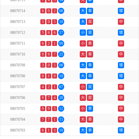
08070715
7
4
3
14
大
单
中
08070714
6
0
2
08
大
单
错
08070713
5
0
5
10
大
双
中
08070712
5
6
6
17
小
双
错
08070711
6
2
1
09
小
单
中
08070710
9
9
7
25
大
单
中
08070709
3
0
5
08
大
单
错
08070708
0
1
9
10
大
单
错
08070707
4
2
1
07
小
双
中
08070706
9
7
4
20
大
双
中
08070705
0
9
3
12
小
单
中
08070704
7
7
1
15
大
单
中
08070703
6
1
3
10
大
单
错