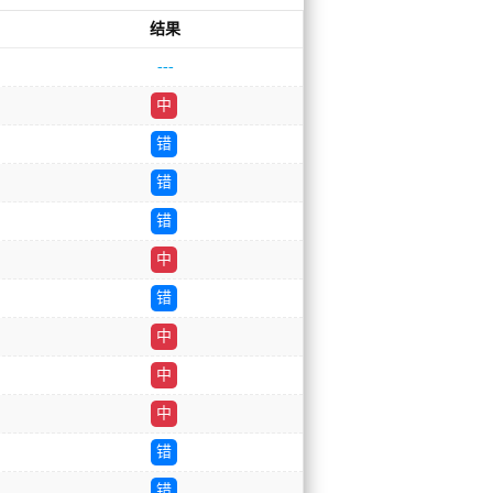
结果
---
中
错
错
错
中
错
中
中
中
错
错