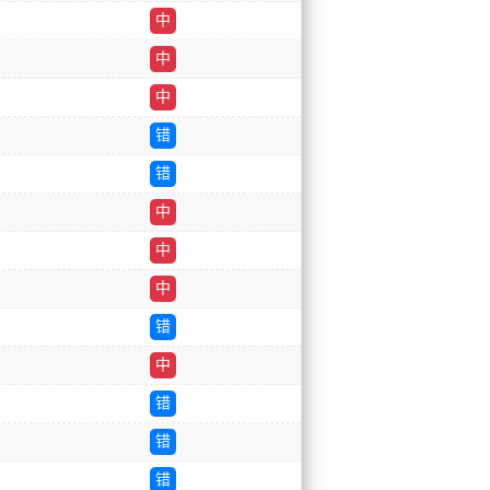
中
中
中
错
错
中
中
中
错
中
错
错
错