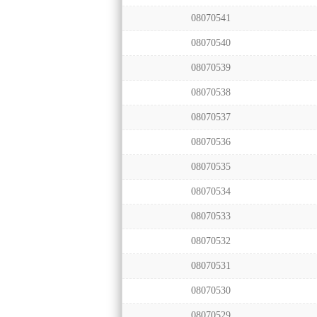
08070541
08070540
08070539
08070538
08070537
08070536
08070535
08070534
08070533
08070532
08070531
08070530
08070529