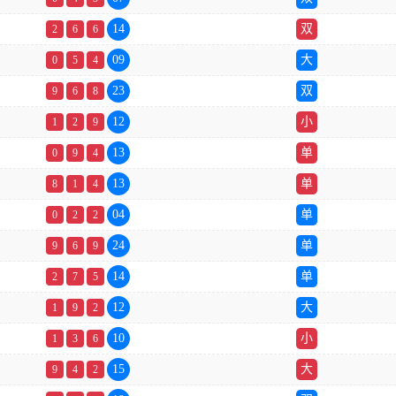
14
双
2
6
6
09
大
0
5
4
23
双
9
6
8
12
小
1
2
9
13
单
0
9
4
13
单
8
1
4
04
单
0
2
2
24
单
9
6
9
14
单
2
7
5
12
大
1
9
2
10
小
1
3
6
15
大
9
4
2