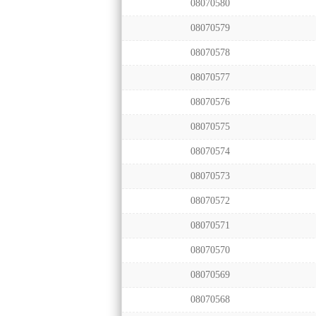
08070580
08070579
08070578
08070577
08070576
08070575
08070574
08070573
08070572
08070571
08070570
08070569
08070568