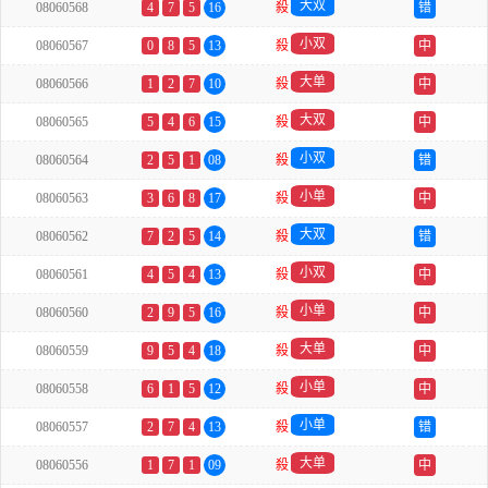
大双
08060568
4
7
5
16
殺
错
小双
08060567
0
8
5
13
殺
中
大单
08060566
1
2
7
10
殺
中
大双
08060565
5
4
6
15
殺
中
小双
08060564
2
5
1
08
殺
错
小单
08060563
3
6
8
17
殺
中
大双
08060562
7
2
5
14
殺
错
小双
08060561
4
5
4
13
殺
中
小单
08060560
2
9
5
16
殺
中
大单
08060559
9
5
4
18
殺
中
小单
08060558
6
1
5
12
殺
中
小单
08060557
2
7
4
13
殺
错
大单
08060556
1
7
1
09
殺
中