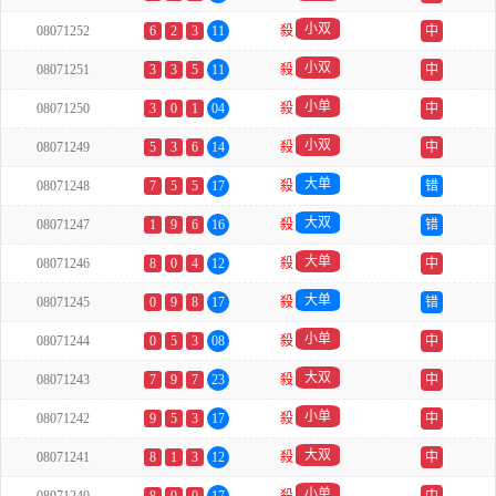
小双
08071252
6
2
3
11
殺
中
小双
08071251
3
3
5
11
殺
中
小单
08071250
3
0
1
04
殺
中
小双
08071249
5
3
6
14
殺
中
大单
08071248
7
5
5
17
殺
错
大双
08071247
1
9
6
16
殺
错
大单
08071246
8
0
4
12
殺
中
大单
08071245
0
9
8
17
殺
错
小单
08071244
0
5
3
08
殺
中
大双
08071243
7
9
7
23
殺
中
小单
08071242
9
5
3
17
殺
中
大双
08071241
8
1
3
12
殺
中
小单