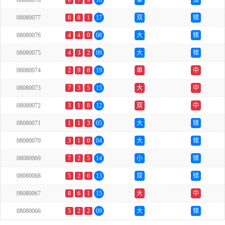
08080078
0
7
9
16
单
错
08080077
8
8
1
17
双
错
08080076
4
4
0
08
大
错
08080075
4
3
2
09
大
错
08080074
2
9
8
19
单
中
08080073
7
3
5
15
大
中
08080072
3
1
8
12
双
中
08080071
1
1
3
05
大
错
08080070
3
1
0
04
大
错
08080069
7
2
5
14
小
错
08080068
5
2
6
13
双
错
08080067
8
6
1
15
大
中
08080066
5
2
2
09
大
错