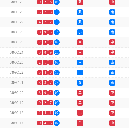
08080129
0
2
6
08
双
中
08080128
5
7
3
15
双
错
08080127
4
7
2
13
双
错
08080126
0
9
5
14
小
错
08080125
2
3
2
07
单
中
08080124
8
8
9
25
大
中
08080123
2
1
4
07
大
错
08080122
5
4
6
15
小
错
08080121
8
8
7
23
双
错
08080120
3
0
2
05
单
中
08080119
0
2
7
09
单
中
08080118
2
4
1
07
小
中
08080117
0
4
3
07
单
中