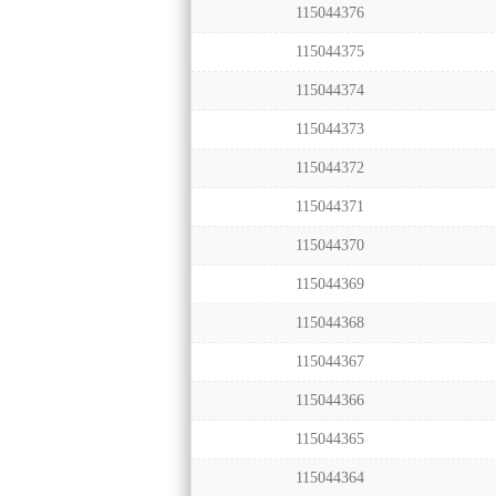
115044376
115044375
115044374
115044373
115044372
115044371
115044370
115044369
115044368
115044367
115044366
115044365
115044364