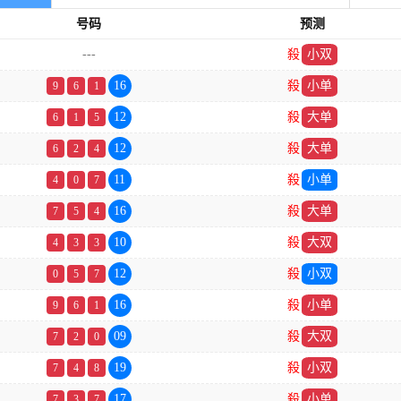
号码
预测
---
殺
小双
16
殺
小单
9
6
1
12
殺
大单
6
1
5
12
殺
大单
6
2
4
11
殺
小单
4
0
7
16
殺
大单
7
5
4
10
殺
大双
4
3
3
12
殺
小双
0
5
7
16
殺
小单
9
6
1
09
殺
大双
7
2
0
19
殺
小双
7
4
8
17
殺
小单
7
3
7