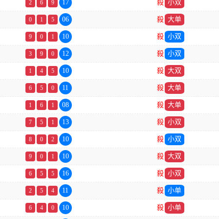
17
殺
小双
2
6
9
06
殺
大单
0
1
5
10
殺
小双
9
0
1
12
殺
小双
3
9
0
10
殺
大双
1
4
5
11
殺
大单
6
5
0
08
殺
大单
1
6
1
13
殺
小双
7
5
1
10
殺
小双
8
0
2
10
殺
大双
9
0
1
16
殺
小双
6
5
5
11
殺
小单
2
5
4
10
殺
小单
6
4
0