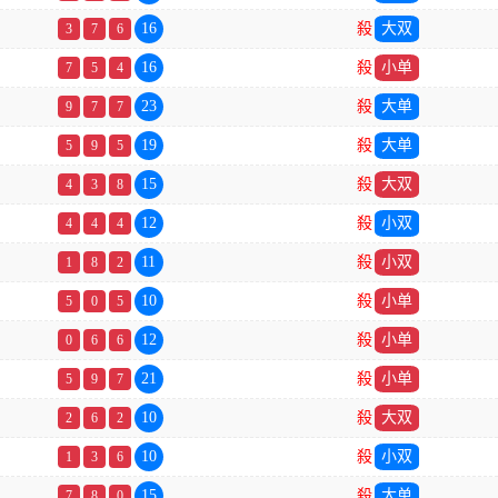
16
殺
大双
3
7
6
16
殺
小单
7
5
4
23
殺
大单
9
7
7
19
殺
大单
5
9
5
15
殺
大双
4
3
8
12
殺
小双
4
4
4
11
殺
小双
1
8
2
10
殺
小单
5
0
5
12
殺
小单
0
6
6
21
殺
小单
5
9
7
10
殺
大双
2
6
2
10
殺
小双
1
3
6
15
殺
大单
7
8
0