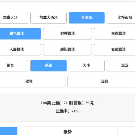
加拿大28
加拿大西28
台湾28
比特币28
霸气算法
财神算法
白虎算法
人屠算法
骄阳算法
玄武算法
组合
杀组
大小
单双
双项
双组
100期 正确：71 期 错误：29 期
正确率：71%
走势