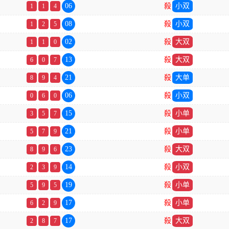
06
殺
小双
1
1
4
08
殺
小双
1
2
5
02
殺
大双
1
1
0
13
殺
大双
6
0
7
21
殺
大单
8
9
4
06
殺
小双
0
6
0
15
殺
小单
3
5
7
21
殺
小单
5
7
9
23
殺
大双
8
9
6
14
殺
小双
2
3
9
19
殺
小单
5
9
5
17
殺
小单
6
2
9
17
殺
大双
2
8
7