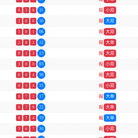
11
殺
小双
0
3
8
16
殺
大双
2
8
6
06
殺
大双
5
0
1
12
殺
大单
2
8
2
13
殺
大双
9
1
3
03
殺
小双
3
0
0
10
殺
大双
6
0
4
15
殺
小双
6
5
4
17
殺
大单
8
7
2
22
殺
大单
6
7
9
19
殺
大单
8
7
4
16
殺
小双
3
6
7