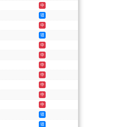
中
错
中
错
中
中
中
中
中
中
中
错
错