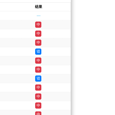
结果
---
中
中
中
错
中
中
错
中
中
中
中