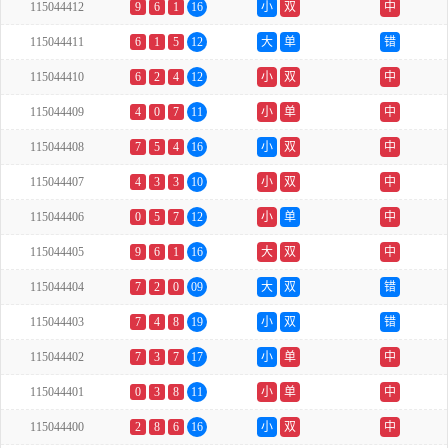
115044412
9
6
1
16
小
双
中
115044411
6
1
5
12
大
单
错
115044410
6
2
4
12
小
双
中
115044409
4
0
7
11
小
单
中
115044408
7
5
4
16
小
双
中
115044407
4
3
3
10
小
双
中
115044406
0
5
7
12
小
单
中
115044405
9
6
1
16
大
双
中
115044404
7
2
0
09
大
双
错
115044403
7
4
8
19
小
双
错
115044402
7
3
7
17
小
单
中
115044401
0
3
8
11
小
单
中
115044400
2
8
6
16
小
双
中