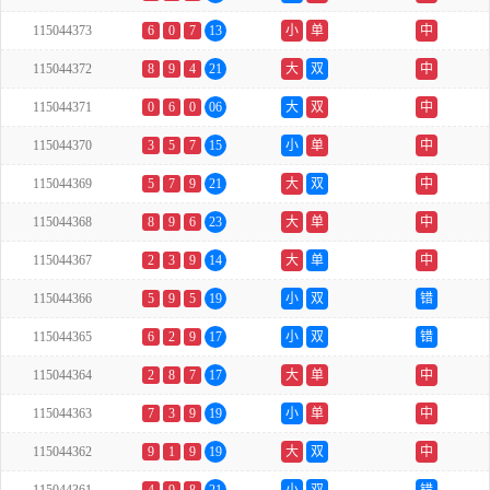
115044373
6
0
7
13
小
单
中
115044372
8
9
4
21
大
双
中
115044371
0
6
0
06
大
双
中
115044370
3
5
7
15
小
单
中
115044369
5
7
9
21
大
双
中
115044368
8
9
6
23
大
单
中
115044367
2
3
9
14
大
单
中
115044366
5
9
5
19
小
双
错
115044365
6
2
9
17
小
双
错
115044364
2
8
7
17
大
单
中
115044363
7
3
9
19
小
单
中
115044362
9
1
9
19
大
双
中