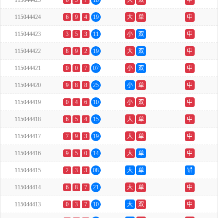
115044425
6
5
7
18
大
双
中
115044424
6
9
4
19
大
单
中
115044423
3
5
3
11
小
双
中
115044422
8
9
2
19
大
双
中
115044421
0
0
7
07
小
双
中
115044420
9
8
8
25
小
单
中
115044419
0
4
6
10
小
双
中
115044418
6
5
4
15
大
单
中
115044417
7
9
3
19
大
单
中
115044416
9
5
0
14
大
单
中
115044415
2
3
3
08
大
单
错
115044414
6
8
7
21
大
单
中
115044413
0
3
7
10
大
双
中