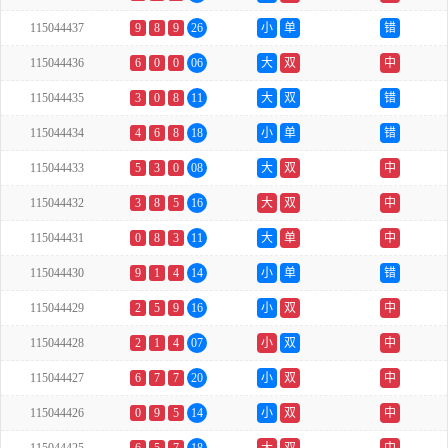
115044437
9
8
9
26
小
单
错
115044436
6
0
0
06
大
双
中
115044435
3
0
8
11
大
双
错
115044434
4
6
8
18
小
单
错
115044433
5
3
0
08
大
双
中
115044432
3
8
5
16
大
双
中
115044431
0
8
3
11
大
单
中
115044430
9
1
4
14
小
单
错
115044429
2
5
9
16
小
双
中
115044428
2
1
4
07
小
双
中
115044427
6
7
7
20
小
双
中
115044426
0
9
5
14
小
双
中