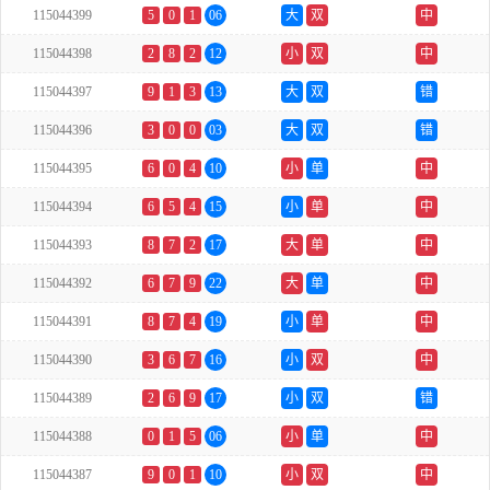
115044399
5
0
1
06
大
双
中
115044398
2
8
2
12
小
双
中
115044397
9
1
3
13
大
双
错
115044396
3
0
0
03
大
双
错
115044395
6
0
4
10
小
单
中
115044394
6
5
4
15
小
单
中
115044393
8
7
2
17
大
单
中
115044392
6
7
9
22
大
单
中
115044391
8
7
4
19
小
单
中
115044390
3
6
7
16
小
双
中
115044389
2
6
9
17
小
双
错
115044388
0
1
5
06
小
单
中
115044387
9
0
1
10
小
双
中