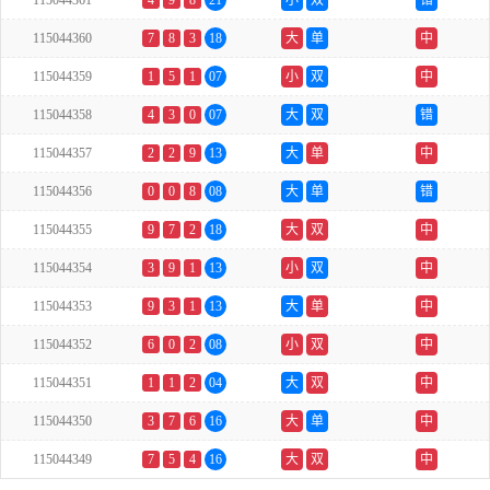
115044361
4
9
8
21
小
双
错
115044360
7
8
3
18
大
单
中
115044359
1
5
1
07
小
双
中
115044358
4
3
0
07
大
双
错
115044357
2
2
9
13
大
单
中
115044356
0
0
8
08
大
单
错
115044355
9
7
2
18
大
双
中
115044354
3
9
1
13
小
双
中
115044353
9
3
1
13
大
单
中
115044352
6
0
2
08
小
双
中
115044351
1
1
2
04
大
双
中
115044350
3
7
6
16
大
单
中
115044349
7
5
4
16
大
双
中