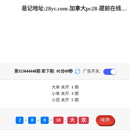
易记地址:28yc.com-加拿大pc28-提前在线预测官网
第
115044448
期 距下期:
01
分
49
秒
广告开关：
大单
未开:
1
期
小单
未开:
3
期
小双
未开:
5
期
2
8
8
18
大
双
咪牌
+
+
=
-