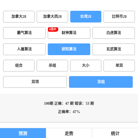
加拿大28
加拿大西28
台湾28
比特币28
霸气算法
财神算法
白虎算法
人屠算法
骄阳算法
玄武算法
组合
杀组
大小
单双
双项
双组
100期 正确：47 期 错误：53 期
正确率：47%
预测
走势
统计