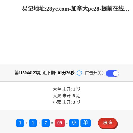
易记地址:28yc.com-加拿大pc28-提前在线预测官网
第
115044123
期 距下期:
01
分
26
秒
广告开关：
大单
未开:
1
期
大双
未开:
5
期
小双
未开:
3
期
1
1
7
09
小
单
咪牌
+
+
=
-