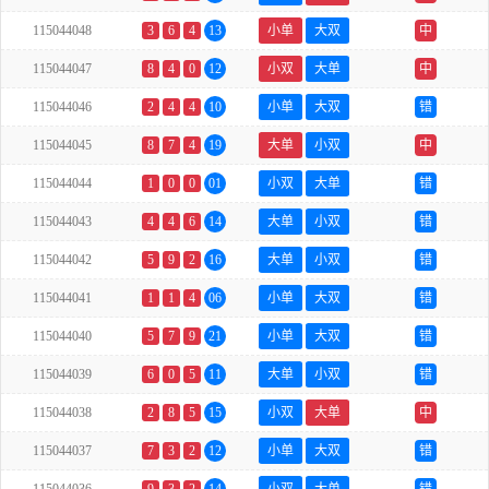
115044048
3
6
4
13
小单
大双
中
115044047
8
4
0
12
小双
大单
中
115044046
2
4
4
10
小单
大双
错
115044045
8
7
4
19
大单
小双
中
115044044
1
0
0
01
小双
大单
错
115044043
4
4
6
14
大单
小双
错
115044042
5
9
2
16
大单
小双
错
115044041
1
1
4
06
小单
大双
错
115044040
5
7
9
21
小单
大双
错
115044039
6
0
5
11
大单
小双
错
115044038
2
8
5
15
小双
大单
中
115044037
7
3
2
12
小单
大双
错