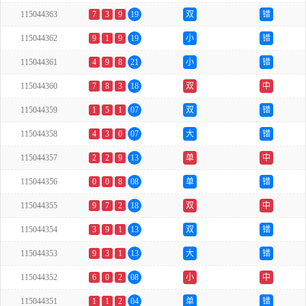
115044363
7
3
9
19
双
错
115044362
9
1
9
19
小
错
115044361
4
9
8
21
小
错
115044360
7
8
3
18
双
中
115044359
1
5
1
07
双
错
115044358
4
3
0
07
大
错
115044357
2
2
9
13
单
中
115044356
0
0
8
08
单
错
115044355
9
7
2
18
双
中
115044354
3
9
1
13
双
错
115044353
9
3
1
13
大
错
115044352
6
0
2
08
小
中
115044351
1
1
2
04
单
错