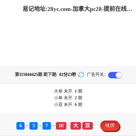
易记地址:28yc.com-加拿大pc28-提前在线预测官网
第
115044425
期 距下期:
02
分
23
秒
广告开关：
大单
未开:
1
期
小单
未开:
2
期
小双
未开:
6
期
6
5
7
18
大
双
咪牌
+
+
=
-