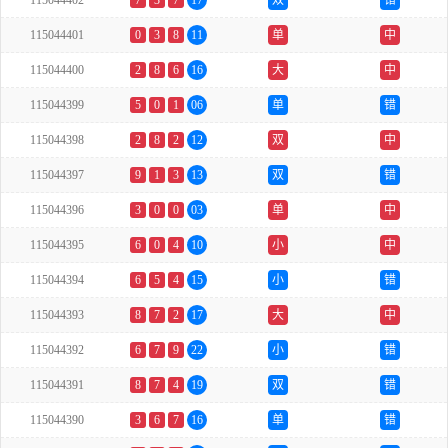
115044402
7
3
7
17
双
错
115044401
0
3
8
11
单
中
115044400
2
8
6
16
大
中
115044399
5
0
1
06
单
错
115044398
2
8
2
12
双
中
115044397
9
1
3
13
双
错
115044396
3
0
0
03
单
中
115044395
6
0
4
10
小
中
115044394
6
5
4
15
小
错
115044393
8
7
2
17
大
中
115044392
6
7
9
22
小
错
115044391
8
7
4
19
双
错
115044390
3
6
7
16
单
错