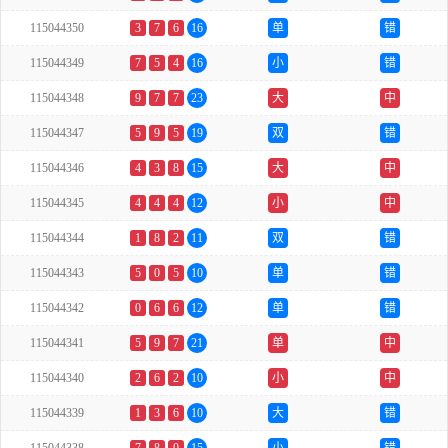
115044350
3
7
6
16
单
错
115044349
7
5
4
16
小
错
115044348
9
7
7
23
大
中
115044347
5
9
5
19
双
错
115044346
4
3
8
15
大
中
115044345
4
4
4
12
小
中
115044344
1
8
2
11
双
错
115044343
5
0
5
10
单
错
115044342
0
6
6
12
单
错
115044341
5
9
7
21
单
中
115044340
2
6
2
10
小
中
115044339
1
3
6
10
大
错