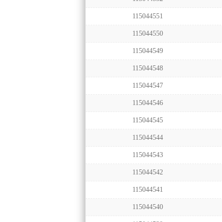
115044551
115044550
115044549
115044548
115044547
115044546
115044545
115044544
115044543
115044542
115044541
115044540