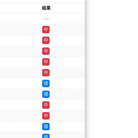
结果
---
中
中
中
中
中
错
错
中
中
错
错