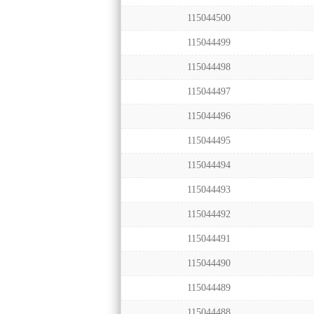
115044500
115044499
115044498
115044497
115044496
115044495
115044494
115044493
115044492
115044491
115044490
115044489
115044488