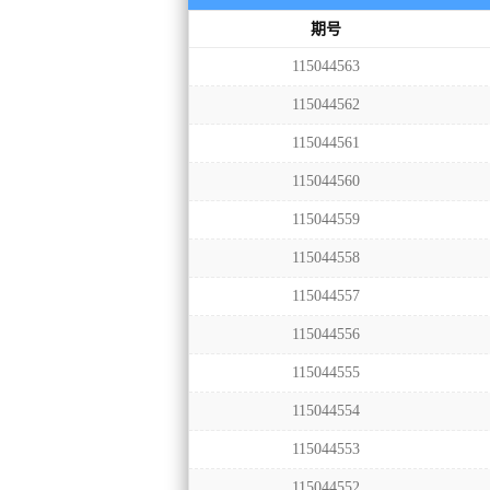
期号
115044563
115044562
115044561
115044560
115044559
115044558
115044557
115044556
115044555
115044554
115044553
115044552