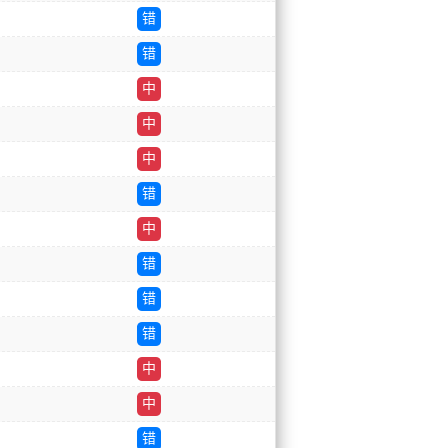
错
错
中
中
中
错
中
错
错
错
中
中
错