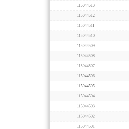
115044513
115044512
115044511
115044510
115044509
115044508
115044507
115044506
115044505
115044504
115044503
115044502
115044501