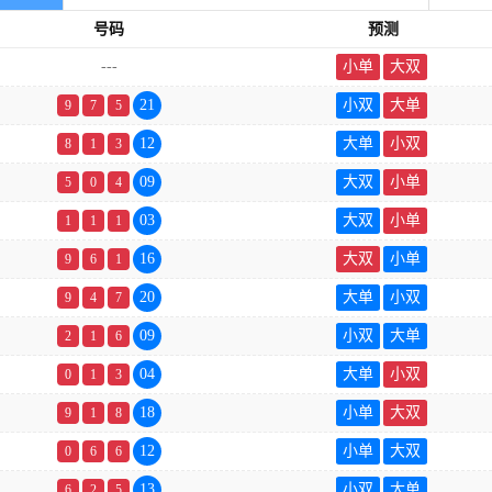
号码
预测
---
小单
大双
21
小双
大单
9
7
5
12
大单
小双
8
1
3
09
大双
小单
5
0
4
03
大双
小单
1
1
1
16
大双
小单
9
6
1
20
大单
小双
9
4
7
09
小双
大单
2
1
6
04
大单
小双
0
1
3
18
小单
大双
9
1
8
12
小单
大双
0
6
6
13
小双
大单
6
2
5