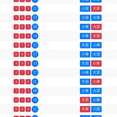
21
小双
大单
5
7
9
13
小双
大单
5
8
0
18
小单
大双
4
9
5
14
小单
大双
4
2
8
15
大双
小单
0
7
8
17
小单
大双
6
6
5
13
大双
小单
4
9
0
17
小单
大双
2
7
8
11
大双
小单
4
3
4
08
小单
大双
3
2
3
16
大双
小单
6
2
8
21
大单
小双
8
4
9