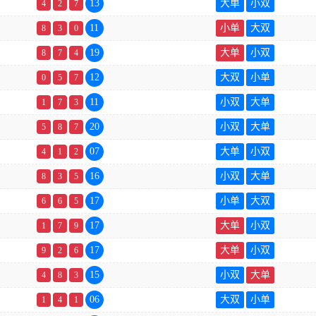
13
大单
小双
4
2
7
11
小单
大双
8
3
0
19
大单
小双
8
7
4
12
大双
小单
0
5
7
11
小双
大单
1
7
3
20
小双
大单
5
8
7
07
大单
小双
4
1
2
16
小双
大单
8
3
5
17
小单
大双
6
6
5
17
大单
小双
1
7
9
17
大单
小双
9
2
6
15
小双
大单
4
8
3
06
大双
小单
1
4
1