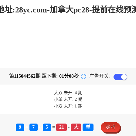
址:28yc.com-加拿大pc28-提前在线
第
115044562
期 距下期:
01
分
08
秒
广告开关：
大双
未开:
4
期
小单
未开:
2
期
小双
未开:
1
期
9
+
7
+
5
=
21
-
大
单
咪牌