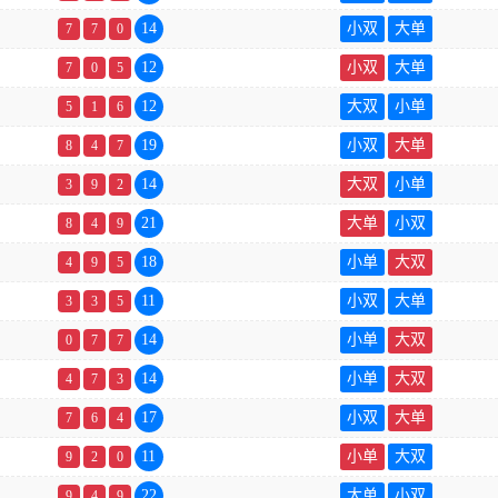
14
小双
大单
7
7
0
12
小双
大单
7
0
5
12
大双
小单
5
1
6
19
小双
大单
8
4
7
14
大双
小单
3
9
2
21
大单
小双
8
4
9
18
小单
大双
4
9
5
11
小双
大单
3
3
5
14
小单
大双
0
7
7
14
小单
大双
4
7
3
17
小双
大单
7
6
4
11
小单
大双
9
2
0
22
大单
小双
9
4
9