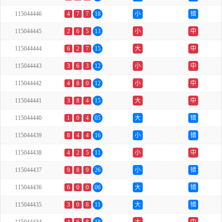
115044446
4
7
7
18
小
错
115044445
2
6
5
13
小
中
115044444
6
2
7
15
大
中
115044443
3
6
3
12
小
中
115044442
4
8
0
12
小
中
115044441
3
8
4
15
大
中
115044440
1
0
4
05
大
错
115044439
8
4
4
16
小
错
115044438
4
2
5
11
小
中
115044437
9
8
9
26
小
错
115044436
6
0
0
06
大
错
115044435
3
0
8
11
大
错