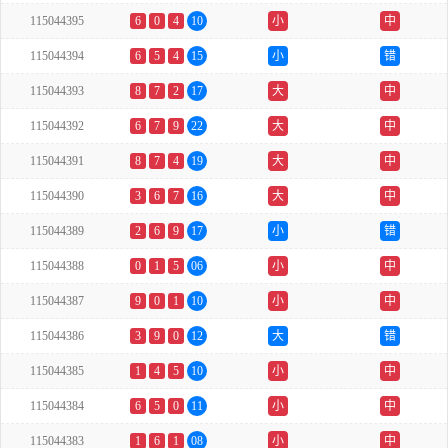
115044395
6
0
4
10
小
中
115044394
6
5
4
15
小
错
115044393
8
7
2
17
大
中
115044392
6
7
9
22
大
中
115044391
8
7
4
19
大
中
115044390
3
6
7
16
大
中
115044389
2
6
9
17
小
错
115044388
0
1
5
06
小
中
115044387
9
0
1
10
小
中
115044386
3
9
0
12
大
错
115044385
1
4
5
10
小
中
115044384
6
5
0
11
小
中
115044383
1
6
1
08
小
中