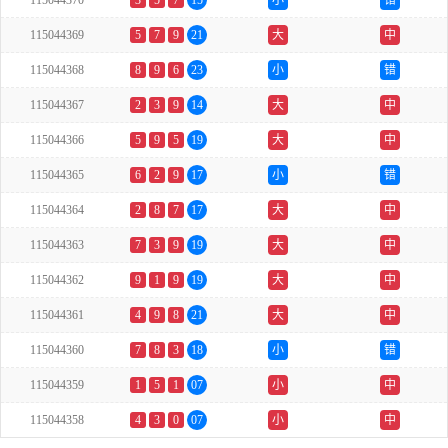
115044370
3
5
7
15
小
错
115044369
5
7
9
21
大
中
115044368
8
9
6
23
小
错
115044367
2
3
9
14
大
中
115044366
5
9
5
19
大
中
115044365
6
2
9
17
小
错
115044364
2
8
7
17
大
中
115044363
7
3
9
19
大
中
115044362
9
1
9
19
大
中
115044361
4
9
8
21
大
中
115044360
7
8
3
18
小
错
115044359
1
5
1
07
小
中
115044358
4
3
0
07
小
中