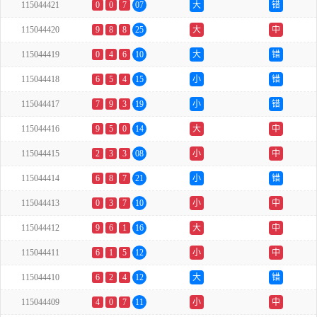
115044421
0
0
7
07
大
错
115044420
9
8
8
25
大
中
115044419
0
4
6
10
大
错
115044418
6
5
4
15
小
错
115044417
7
9
3
19
小
错
115044416
9
5
0
14
大
中
115044415
2
3
3
08
小
中
115044414
6
8
7
21
小
错
115044413
0
3
7
10
小
中
115044412
9
6
1
16
大
中
115044411
6
1
5
12
小
中
115044410
6
2
4
12
大
错
115044409
4
0
7
11
小
中