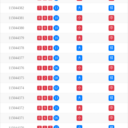
115044382
7
5
1
13
大
错
115044381
8
0
2
10
小
中
115044380
9
0
1
10
小
中
115044379
6
5
5
16
大
中
115044378
2
5
4
11
大
错
115044377
6
4
0
10
大
错
115044376
1
1
4
06
小
中
115044375
1
2
5
08
大
错
115044374
1
1
0
02
小
中
115044373
6
0
7
13
大
错
115044372
8
9
4
21
大
中
115044371
0
6
0
06
小
中