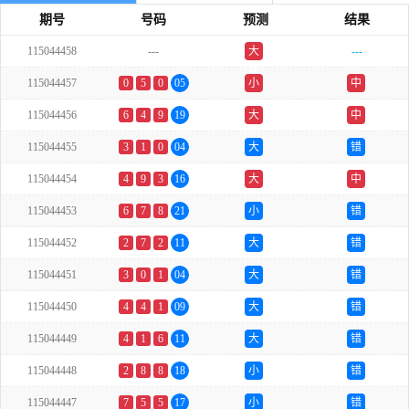
期号
号码
预测
结果
115044458
---
大
---
双
115044457
0
5
0
05
小
中
115044456
6
4
9
19
大
中
115044455
3
1
0
04
大
错
115044454
4
9
3
16
大
中
115044453
6
7
8
21
小
错
115044452
2
7
2
11
大
错
115044451
3
0
1
04
大
错
115044450
4
4
1
09
大
错
115044449
4
1
6
11
大
错
115044448
2
8
8
18
小
错
115044447
7
5
5
17
小
错