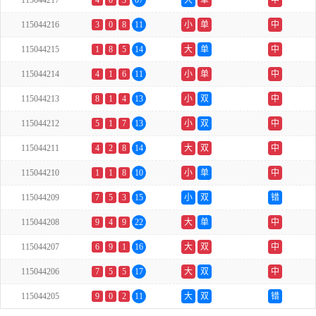
115044217
4
0
3
07
大
单
中
115044216
3
0
8
11
小
单
中
115044215
1
8
5
14
大
单
中
115044214
4
1
6
11
小
单
中
115044213
8
1
4
13
小
双
中
115044212
5
1
7
13
小
双
中
115044211
4
2
8
14
大
双
中
115044210
1
1
8
10
小
单
中
115044209
7
5
3
15
小
双
错
115044208
9
4
9
22
大
单
中
115044207
6
9
1
16
大
双
中
115044206
7
5
5
17
大
双
中
115044205
9
0
2
11
大
双
错