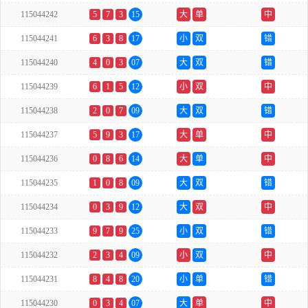
115044242
5
7
3
15
大
单
中
115044241
6
3
8
17
小
双
错
115044240
4
0
3
07
大
双
错
115044239
6
1
5
12
小
双
中
115044238
2
0
7
09
大
双
错
115044237
5
9
3
17
大
单
中
115044236
0
8
6
14
大
单
中
115044235
1
0
8
09
大
双
错
115044234
0
3
9
12
大
双
中
115044233
9
7
9
25
小
双
错
115044232
2
3
4
09
小
双
中
115044231
8
4
8
20
小
单
错
115044230
0
3
4
07
大
单
中