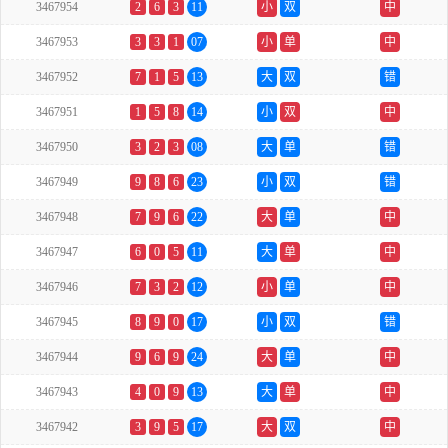
3467954
2
6
3
11
小
双
中
3467953
3
3
1
07
小
单
中
3467952
7
1
5
13
大
双
错
3467951
1
5
8
14
小
双
中
3467950
3
2
3
08
大
单
错
3467949
9
8
6
23
小
双
错
3467948
7
9
6
22
大
单
中
3467947
6
0
5
11
大
单
中
3467946
7
3
2
12
小
单
中
3467945
8
9
0
17
小
双
错
3467944
9
6
9
24
大
单
中
3467943
4
0
9
13
大
单
中
3467942
3
9
5
17
大
双
中