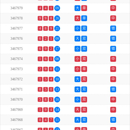
3467979
4
4
1
09
大
单
中
3467978
9
9
8
26
大
单
中
3467977
4
8
9
21
小
双
错
3467976
6
2
1
09
大
双
错
3467975
6
9
2
17
小
双
错
3467974
1
6
1
08
小
双
中
3467973
2
9
0
11
小
单
中
3467972
1
5
4
10
大
双
中
3467971
8
5
0
13
大
双
错
3467970
5
8
3
16
小
双
中
3467969
1
9
4
14
大
双
中
3467968
0
4
7
11
大
双
错