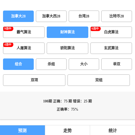
加拿大28
加拿大西28
台湾28
比特币28
霸气算法
财神算法
白虎算法
人屠算法
骄阳算法
玄武算法
组合
杀组
大小
单双
双项
双组
100期 正确：75 期 错误：25 期
正确率：75%
预测
走势
统计