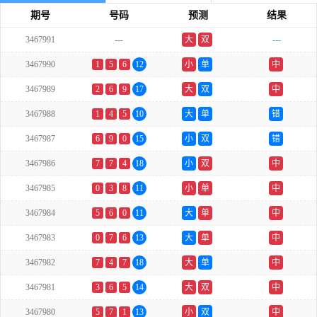
期号
号码
预测
结果
3467991
---
大
双
---
3467990
1
5
6
12
小
单
中
3467989
2
6
9
17
大
双
中
3467988
1
4
5
10
大
单
错
3467987
6
9
0
15
小
双
错
3467986
7
7
4
18
小
双
中
3467985
0
3
8
11
小
单
中
3467984
5
6
0
11
大
单
中
3467983
0
7
6
13
大
单
中
3467982
7
4
7
18
大
单
中
3467981
3
6
5
14
大
双
中
3467980
5
7
1
13
小
双
中