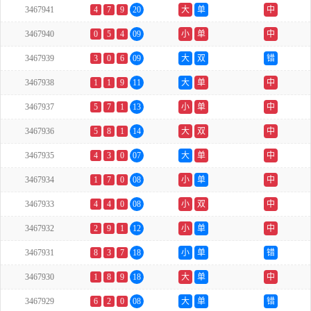
3467941
4
7
9
20
大
单
中
3467940
0
5
4
09
小
单
中
3467939
3
0
6
09
大
双
错
3467938
1
1
9
11
大
单
中
3467937
5
7
1
13
小
单
中
3467936
5
8
1
14
大
双
中
3467935
4
3
0
07
大
单
中
3467934
1
7
0
08
小
单
中
3467933
4
4
0
08
小
双
中
3467932
2
9
1
12
小
单
中
3467931
8
3
7
18
小
单
错
3467930
1
8
9
18
大
单
中
3467929
6
2
0
08
大
单
错