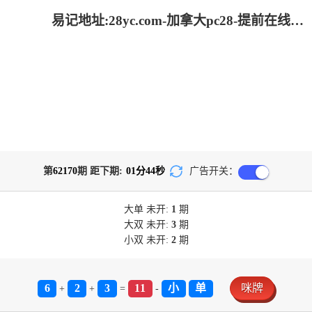
易记地址:28yc.com-加拿大pc28-提前在线预测官网
第
62170
期 距下期:
01
分
43
秒
广告开关：
大单
未开:
1
期
大双
未开:
3
期
小双
未开:
2
期
6
2
3
11
小
单
咪牌
+
+
=
-