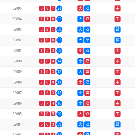
62095
6
8
7
21
大
双
中
62094
1
1
0
02
大
双
中
62093
6
2
1
09
大
双
错
62092
2
0
0
02
大
单
错
62091
1
5
3
09
小
双
中
62090
2
8
4
14
小
双
中
62089
1
9
3
13
大
单
中
62088
2
0
9
11
小
双
中
62087
4
8
3
15
小
单
中
62086
5
7
4
16
小
双
中
62085
6
9
5
20
大
双
中
62084
6
0
3
09
大
双
错