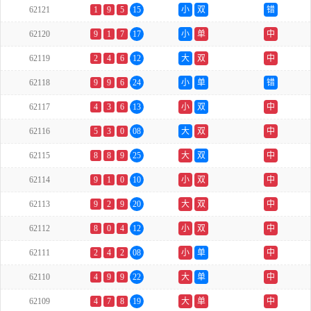
62121
1
9
5
15
小
双
错
62120
9
1
7
17
小
单
中
62119
2
4
6
12
大
双
中
62118
9
9
6
24
小
单
错
62117
4
3
6
13
小
双
中
62116
5
3
0
08
大
双
中
62115
8
8
9
25
大
双
中
62114
9
1
0
10
小
双
中
62113
9
2
9
20
大
双
中
62112
8
0
4
12
小
双
中
62111
2
4
2
08
小
单
中
62110
4
9
9
22
大
单
中
62109
4
7
8
19
大
单
中