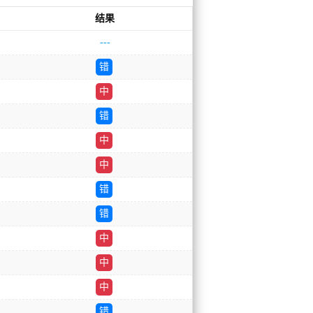
结果
---
错
中
错
中
中
错
错
中
中
中
错