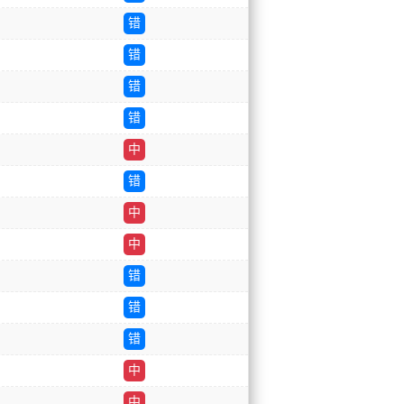
错
错
错
错
中
错
中
中
错
错
错
中
中