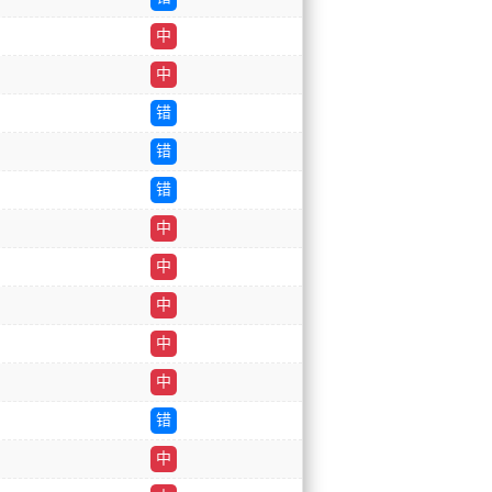
中
中
错
错
错
中
中
中
中
中
错
中