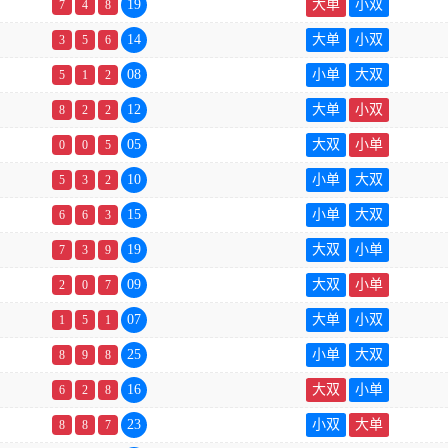
19
大单
小双
7
4
8
14
大单
小双
3
5
6
08
小单
大双
5
1
2
12
大单
小双
8
2
2
05
大双
小单
0
0
5
10
小单
大双
5
3
2
15
小单
大双
6
6
3
19
大双
小单
7
3
9
09
大双
小单
2
0
7
07
大单
小双
1
5
1
25
小单
大双
8
9
8
16
大双
小单
6
2
8
23
小双
大单
8
8
7