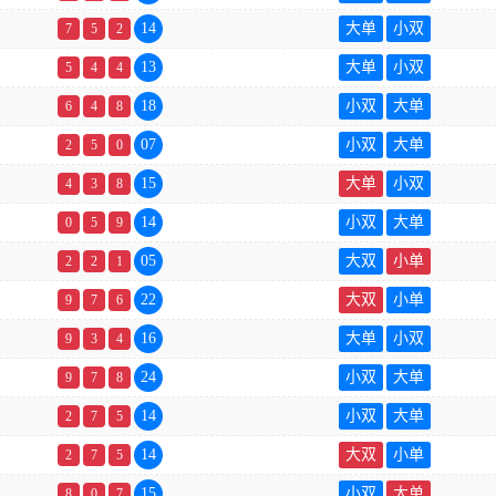
14
大单
小双
7
5
2
13
大单
小双
5
4
4
18
小双
大单
6
4
8
07
小双
大单
2
5
0
15
大单
小双
4
3
8
14
小双
大单
0
5
9
05
大双
小单
2
2
1
22
大双
小单
9
7
6
16
大单
小双
9
3
4
24
小双
大单
9
7
8
14
小双
大单
2
7
5
14
大双
小单
2
7
5
15
小双
大单
8
0
7