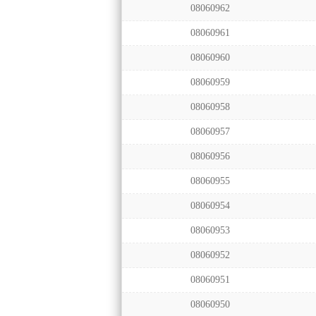
08060962
08060961
08060960
08060959
08060958
08060957
08060956
08060955
08060954
08060953
08060952
08060951
08060950