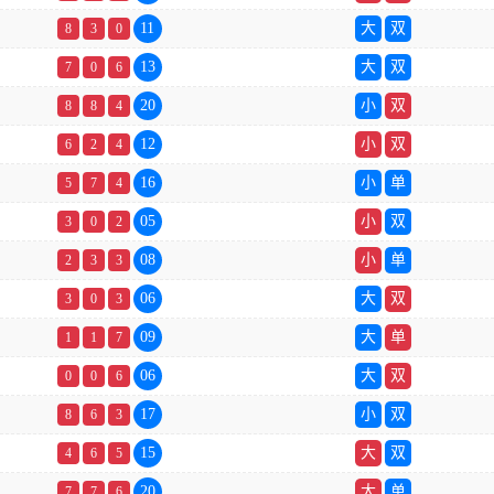
11
大
双
8
3
0
13
大
双
7
0
6
20
小
双
8
8
4
12
小
双
6
2
4
16
小
单
5
7
4
05
小
双
3
0
2
08
小
单
2
3
3
06
大
双
3
0
3
09
大
单
1
1
7
06
大
双
0
0
6
17
小
双
8
6
3
15
大
双
4
6
5
20
大
单
7
7
6