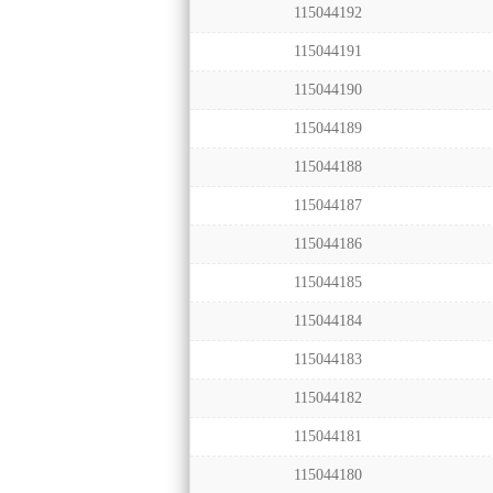
115044192
115044191
115044190
115044189
115044188
115044187
115044186
115044185
115044184
115044183
115044182
115044181
115044180