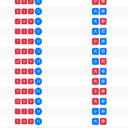
11
小
单
9
0
2
12
大
单
8
1
3
11
大
单
2
0
9
11
大
双
3
3
5
10
小
单
7
2
1
13
大
双
6
6
1
24
小
双
9
6
9
18
大
单
6
9
3
24
大
单
8
8
8
01
小
单
0
0
1
18
大
单
6
6
6
14
小
单
7
2
5
11
大
单
5
0
6