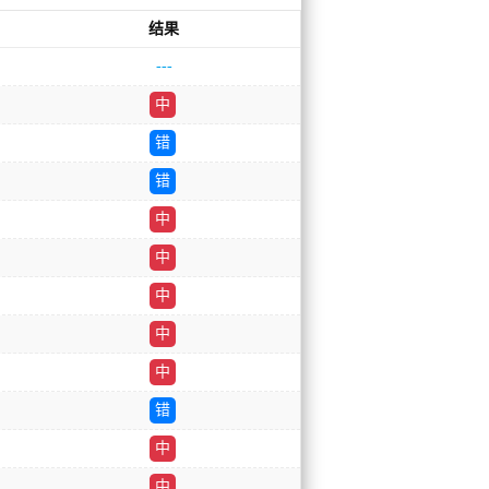
结果
---
中
错
错
中
中
中
中
中
错
中
中