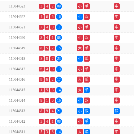
115044623
3
4
2
09
小
单
中
115044622
4
6
6
16
小
双
中
115044621
7
4
0
11
小
单
中
115044620
3
4
1
08
小
双
中
115044619
8
5
2
15
大
单
中
115044618
8
8
7
23
小
单
中
115044617
6
4
3
13
小
单
中
115044616
9
6
2
17
大
单
中
115044615
1
5
8
14
大
单
中
115044614
9
1
6
16
小
双
中
115044613
8
9
4
21
小
双
错
115044612
3
4
1
08
小
单
中
115044611
5
3
6
14
大
单
中