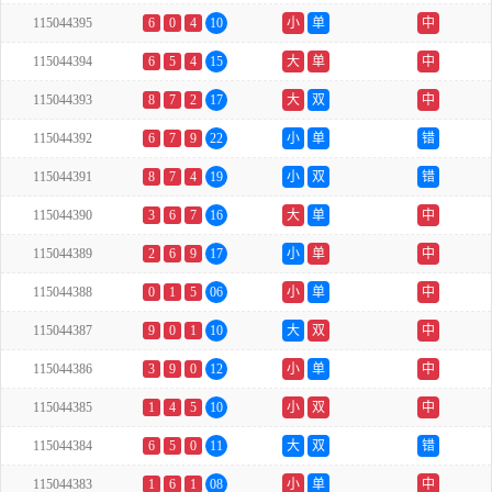
115044395
6
0
4
10
小
单
中
115044394
6
5
4
15
大
单
中
115044393
8
7
2
17
大
双
中
115044392
6
7
9
22
小
单
错
115044391
8
7
4
19
小
双
错
115044390
3
6
7
16
大
单
中
115044389
2
6
9
17
小
单
中
115044388
0
1
5
06
小
单
中
115044387
9
0
1
10
大
双
中
115044386
3
9
0
12
小
单
中
115044385
1
4
5
10
小
双
中
115044384
6
5
0
11
大
双
错
115044383
1
6
1
08
小
单
中