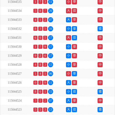
115044535
1
7
3
11
小
单
中
115044534
5
8
7
20
大
双
中
115044533
4
1
2
07
大
单
中
115044532
8
3
5
16
小
单
错
115044531
6
6
5
17
大
双
中
115044530
1
7
9
17
小
单
中
115044529
9
2
6
17
小
单
中
115044528
4
8
3
15
小
单
中
115044527
1
4
1
06
小
单
中
115044526
0
2
9
11
大
单
中
115044525
8
6
1
15
小
双
错
115044524
3
2
2
07
大
单
中
115044523
5
5
3
13
大
双
错