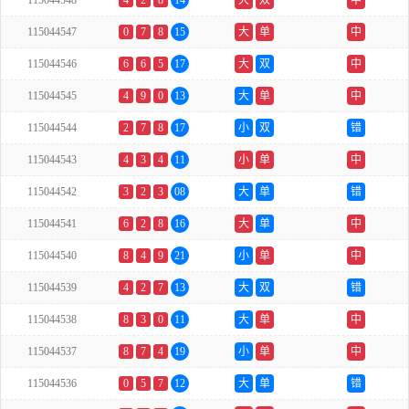
115044548
4
2
8
14
大
双
中
115044547
0
7
8
15
大
单
中
115044546
6
6
5
17
大
双
中
115044545
4
9
0
13
大
单
中
115044544
2
7
8
17
小
双
错
115044543
4
3
4
11
小
单
中
115044542
3
2
3
08
大
单
错
115044541
6
2
8
16
大
单
中
115044540
8
4
9
21
小
单
中
115044539
4
2
7
13
大
双
错
115044538
8
3
0
11
大
单
中
115044537
8
7
4
19
小
单
中
115044536
0
5
7
12
大
单
错