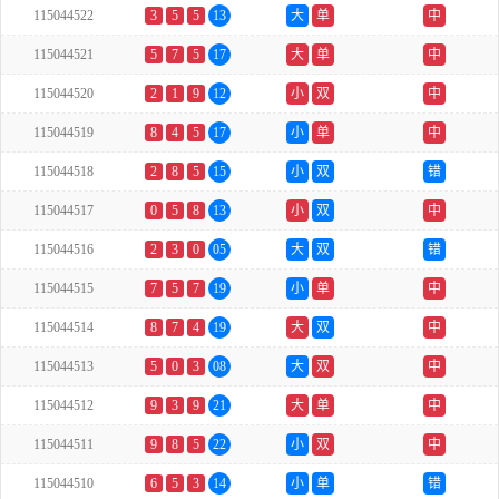
115044522
3
5
5
13
大
单
中
115044521
5
7
5
17
大
单
中
115044520
2
1
9
12
小
双
中
115044519
8
4
5
17
小
单
中
115044518
2
8
5
15
小
双
错
115044517
0
5
8
13
小
双
中
115044516
2
3
0
05
大
双
错
115044515
7
5
7
19
小
单
中
115044514
8
7
4
19
大
双
中
115044513
5
0
3
08
大
双
中
115044512
9
3
9
21
大
单
中
115044511
9
8
5
22
小
双
中
115044510
6
5
3
14
小
单
错