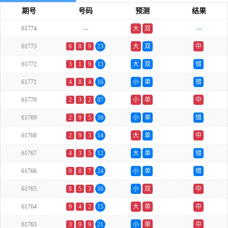
期号
号码
预测
结果
61774
---
大
双
---
61773
6
8
9
23
大
双
中
61772
3
1
9
13
大
双
错
61771
4
8
4
16
小
单
错
61770
2
3
2
07
小
单
中
61769
2
9
5
16
小
单
错
61768
2
9
3
14
大
单
中
61767
4
3
5
12
大
单
错
61766
9
8
7
24
小
单
错
61765
8
5
3
16
小
双
中
61764
9
4
2
15
大
单
中
61763
3
9
9
21
小
单
中