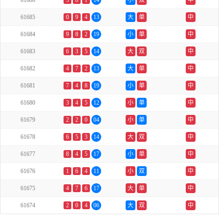
61686
5
8
1
14
小
双
中
61685
0
9
4
13
大
单
中
61684
9
8
2
19
小
单
中
61683
6
3
5
14
大
双
中
61682
4
7
2
13
大
单
中
61681
7
4
8
19
小
单
中
61680
3
4
5
12
小
单
中
61679
2
2
0
04
小
单
中
61678
6
5
3
14
大
双
中
61677
8
4
5
17
小
单
中
61676
1
6
4
11
小
双
中
61675
4
7
6
17
大
单
中
61674
2
0
4
06
大
双
中