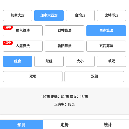
加拿大28
加拿大西28
台湾28
比特币28
霸气算法
财神算法
白虎算法
人屠算法
骄阳算法
玄武算法
组合
杀组
大小
单双
双项
双组
100期 正确：82 期 错误：18 期
正确率：82%
预测
走势
统计