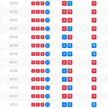
61724
3
4
0
07
小
双
中
61723
0
1
8
09
小
单
中
61722
7
8
3
18
大
双
中
61721
5
4
2
11
小
双
中
61720
6
6
6
18
小
双
中
61719
0
4
2
06
大
单
错
61718
2
4
4
10
大
单
错
61717
4
6
0
10
小
双
中
61716
2
2
0
04
大
双
中
61715
9
4
4
17
小
单
中
61714
1
3
8
12
小
单
中
61713
0
1
9
10
小
双
中
61712
2
7
6
15
小
双
错