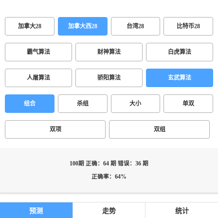
加拿大28
加拿大西28
台湾28
比特币28
霸气算法
财神算法
白虎算法
人屠算法
骄阳算法
玄武算法
组合
杀组
大小
单双
双项
双组
100期 正确：64 期 错误：36 期
正确率：64%
预测
走势
统计