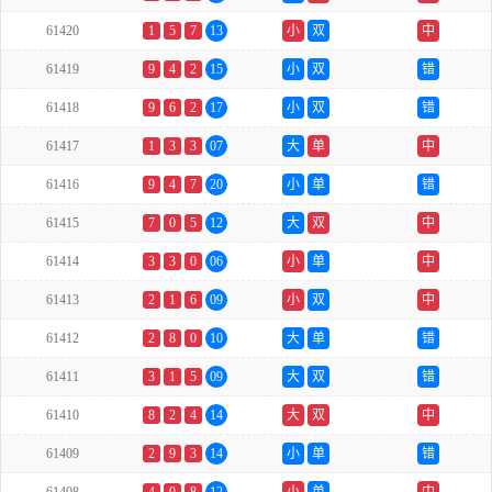
61420
1
5
7
13
小
双
中
61419
9
4
2
15
小
双
错
61418
9
6
2
17
小
双
错
61417
1
3
3
07
大
单
中
61416
9
4
7
20
小
单
错
61415
7
0
5
12
大
双
中
61414
3
3
0
06
小
单
中
61413
2
1
6
09
小
双
中
61412
2
8
0
10
大
单
错
61411
3
1
5
09
大
双
错
61410
8
2
4
14
大
双
中
61409
2
9
3
14
小
单
错