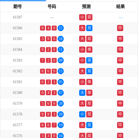
期号
号码
预测
结果
61587
---
小
双
---
61586
8
4
9
21
大
双
中
61585
3
9
6
18
大
双
中
61584
9
2
0
11
小
单
中
61583
7
2
0
09
小
双
中
61582
0
6
9
15
大
双
中
61581
0
2
3
05
小
单
中
61580
0
4
3
07
大
单
中
61579
5
6
9
20
大
双
中
61578
9
8
3
20
小
双
中
61577
6
6
7
19
大
双
中
61576
5
3
8
16
大
双
中