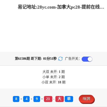
易记地址:28yc.com-加拿大pc28-提前在线预测官网
第
61586
期 距下期:
01
分
51
秒
广告开关：
大双
未开:
1
期
小单
未开:
2
期
小双
未开:
18
期
8
4
9
21
大
单
咪牌
+
+
=
-