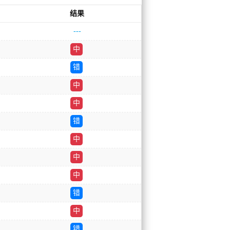
结果
---
中
错
中
中
错
中
中
中
错
中
错