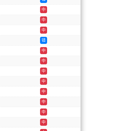
中
中
中
错
中
中
中
中
中
中
中
中