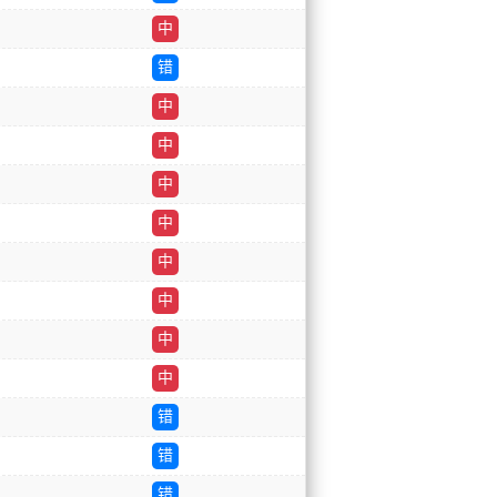
中
错
中
中
中
中
中
中
中
中
错
错
错