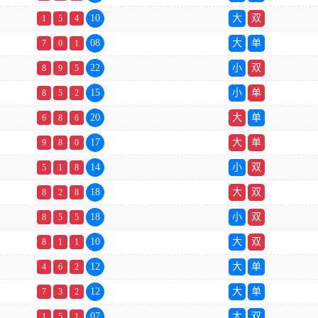
10
大
双
1
5
4
08
大
单
7
0
1
22
小
双
8
9
5
15
小
单
8
5
2
20
大
单
6
8
6
17
大
单
9
8
0
14
小
双
5
1
8
18
大
双
8
2
8
18
小
双
8
5
5
10
大
双
8
1
1
12
大
单
4
6
2
12
大
单
7
3
2
07
大
双
1
5
1