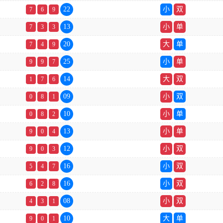
22
小
双
7
6
9
13
小
单
7
3
3
20
大
单
7
4
9
25
小
单
9
9
7
14
大
双
1
7
6
09
小
双
0
8
1
10
小
单
0
8
2
13
小
单
9
0
4
12
小
双
9
0
3
16
小
双
5
4
7
16
小
双
6
2
8
08
小
双
4
3
1
10
大
单
9
0
1