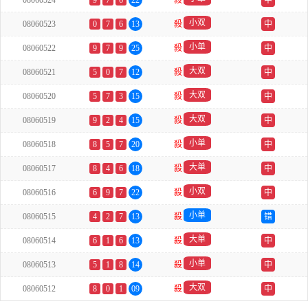
08060524
9
7
6
22
殺
中
小双
08060523
0
7
6
13
殺
中
小单
08060522
9
7
9
25
殺
中
大双
08060521
5
0
7
12
殺
中
大双
08060520
5
7
3
15
殺
中
大双
08060519
9
2
4
15
殺
中
小单
08060518
8
5
7
20
殺
中
大单
08060517
8
4
6
18
殺
中
小双
08060516
6
9
7
22
殺
中
小单
08060515
4
2
7
13
殺
错
大单
08060514
6
1
6
13
殺
中
小单
08060513
5
1
8
14
殺
中
大双
08060512
8
0
1
09
殺
中