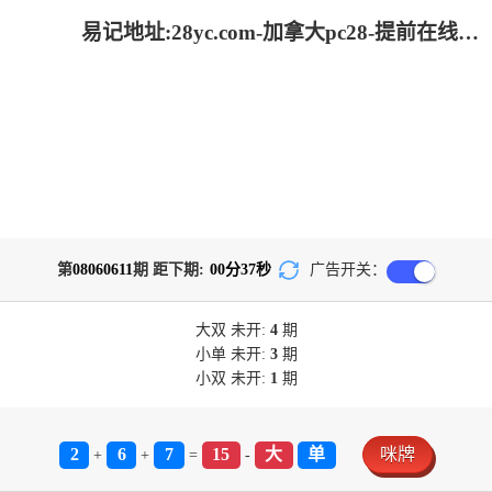
易记地址:28yc.com-加拿大pc28-提前在线预测官网
第
08060611
期 距下期:
00
分
37
秒
广告开关：
大双
未开:
4
期
小单
未开:
3
期
小双
未开:
1
期
2
6
7
15
大
单
咪牌
+
+
=
-