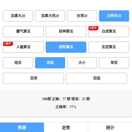
加拿大28
加拿大西28
台湾28
比特币28
霸气算法
财神算法
白虎算法
人屠算法
骄阳算法
玄武算法
组合
杀组
大小
单双
双项
双组
100期 正确：77 期 错误：23 期
正确率：77%
预测
走势
统计