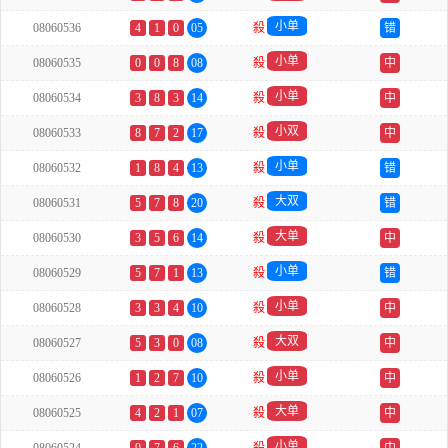
小单
08060536
4
1
0
05
殺
错
小单
08060535
0
0
8
08
殺
中
小单
08060534
3
8
3
14
殺
中
小双
08060533
8
7
2
17
殺
中
小单
08060532
1
8
4
13
殺
错
大双
08060531
5
7
8
20
殺
错
大单
08060530
3
5
6
14
殺
中
小单
08060529
5
7
1
13
殺
错
小单
08060528
3
3
4
10
殺
中
大双
08060527
5
3
0
08
殺
中
小单
08060526
1
2
7
10
殺
中
大单
08060525
4
2
1
07
殺
中
小单