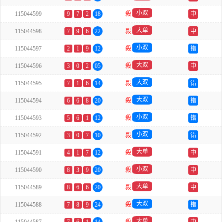
小双
115044599
9
7
2
18
殺
中
大单
115044598
7
9
6
22
殺
中
小双
115044597
2
1
9
12
殺
错
大双
115044596
3
0
2
05
殺
中
大双
115044595
7
1
6
14
殺
错
大双
115044594
6
6
8
20
殺
错
小双
115044593
5
6
1
12
殺
错
小双
115044592
3
0
7
10
殺
错
大单
115044591
4
1
7
12
殺
中
小双
115044590
8
3
9
20
殺
中
大单
115044589
8
6
6
20
殺
中
大双
115044588
7
8
9
24
殺
错
大单