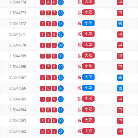
大单
115044574
8
4
8
20
殺
中
小双
115044573
8
3
7
18
殺
中
小单
115044572
7
1
5
13
殺
错
小单
115044571
1
8
8
17
殺
中
大单
115044570
1
3
5
09
殺
中
大双
115044569
0
3
0
03
殺
中
小单
115044568
4
7
9
20
殺
中
大单
115044567
6
9
4
19
殺
错
小单
115044566
3
0
4
07
殺
错
小双
115044565
3
3
9
15
殺
中
小双
115044564
6
6
6
18
殺
中
大双
115044563
8
1
0
09
殺
中
大双
115044562
9
7
5
21
殺
中