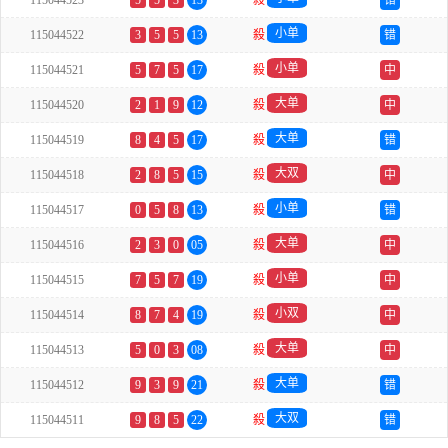
115044523
5
5
3
13
殺
错
小单
115044522
3
5
5
13
殺
错
小单
115044521
5
7
5
17
殺
中
大单
115044520
2
1
9
12
殺
中
大单
115044519
8
4
5
17
殺
错
大双
115044518
2
8
5
15
殺
中
小单
115044517
0
5
8
13
殺
错
大单
115044516
2
3
0
05
殺
中
小单
115044515
7
5
7
19
殺
中
小双
115044514
8
7
4
19
殺
中
大单
115044513
5
0
3
08
殺
中
大单
115044512
9
3
9
21
殺
错
大双
115044511
9
8
5
22
殺
错