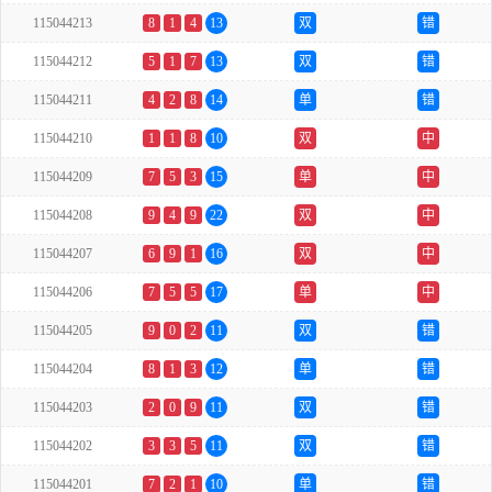
115044213
8
1
4
13
双
错
115044212
5
1
7
13
双
错
115044211
4
2
8
14
单
错
115044210
1
1
8
10
双
中
115044209
7
5
3
15
单
中
115044208
9
4
9
22
双
中
115044207
6
9
1
16
双
中
115044206
7
5
5
17
单
中
115044205
9
0
2
11
双
错
115044204
8
1
3
12
单
错
115044203
2
0
9
11
双
错
115044202
3
3
5
11
双
错
115044201
7
2
1
10
单
错