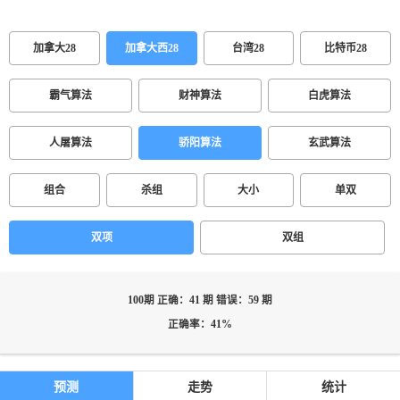
加拿大28
加拿大西28
台湾28
比特币28
霸气算法
财神算法
白虎算法
人屠算法
骄阳算法
玄武算法
组合
杀组
大小
单双
双项
双组
100期 正确：41 期 错误：59 期
正确率：41%
预测
走势
统计