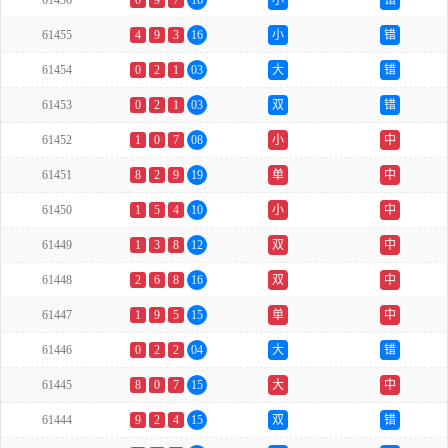
61456
0
9
7
16
小
错
61455
4
9
3
16
小
错
61454
0
2
1
03
大
错
61453
0
2
1
03
双
错
61452
1
0
7
08
小
中
61451
8
2
9
19
单
中
61450
1
5
4
10
小
中
61449
1
3
8
12
双
中
61448
2
6
8
16
双
中
61447
1
9
5
15
单
中
61446
0
2
2
04
大
错
61445
8
0
7
15
大
中
61444
9
2
4
15
双
错