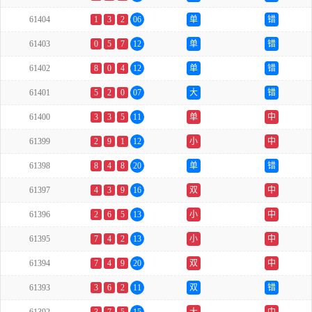
61404
1
3
2
06
单
错
61403
0
5
7
12
单
错
61402
8
0
4
12
单
错
61401
5
2
0
07
大
错
61400
3
3
5
11
单
中
61399
2
9
1
12
小
中
61398
8
4
8
20
单
错
61397
4
3
9
16
双
中
61396
2
6
5
13
小
中
61395
7
4
2
13
小
中
61394
7
4
9
20
双
中
61393
3
6
2
11
双
错