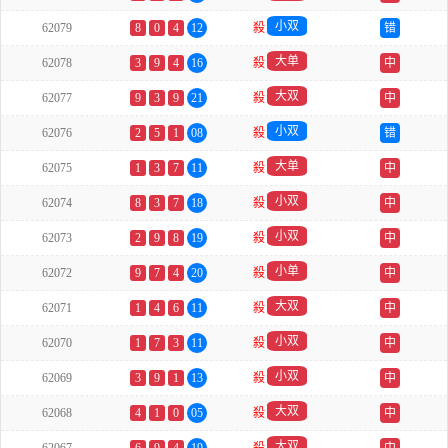
小双
62079
8
0
4
12
殺
错
大单
62078
3
9
4
16
殺
中
大双
62077
9
3
9
21
殺
中
小双
62076
2
5
1
08
殺
错
大单
62075
1
3
7
11
殺
中
小双
62074
8
3
7
18
殺
中
小双
62073
2
9
8
19
殺
中
小单
62072
9
7
4
20
殺
中
大双
62071
1
4
6
11
殺
中
小双
62070
1
7
3
11
殺
中
小双
62069
3
9
1
13
殺
中
大双
62068
4
1
0
05
殺
中
大双