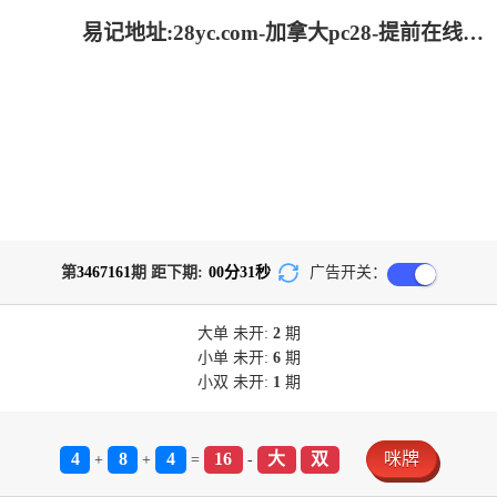
易记地址:28yc.com-加拿大pc28-提前在线预测官网
第
3467161
期 距下期:
00
分
31
秒
广告开关：
大单
未开:
2
期
小单
未开:
6
期
小双
未开:
1
期
4
8
4
16
大
双
咪牌
+
+
=
-