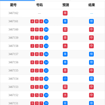
期号
号码
预测
结果
3467162
---
单
---
3467161
4
8
4
16
单
错
3467160
0
0
4
04
双
中
3467159
4
7
4
15
单
中
3467158
2
3
9
14
大
中
3467157
1
0
3
04
单
错
3467156
8
2
4
14
单
错
3467155
8
2
1
11
单
中
3467154
6
3
9
18
小
错
3467153
6
1
3
10
双
中
3467152
5
5
9
19
大
中
3467151
9
3
7
19
双
错