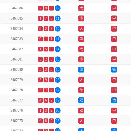
3467086
7
9
3
19
大
中
3467085
1
7
3
11
小
中
3467084
9
2
8
19
大
中
3467083
9
1
1
11
单
中
3467082
1
5
8
14
大
中
3467081
5
2
6
13
小
中
3467080
5
2
9
16
单
错
3467079
8
9
9
26
大
中
3467078
3
7
7
17
单
中
3467077
4
6
9
19
双
错
3467076
1
3
2
06
双
中
3467075
6
8
9
23
大
中