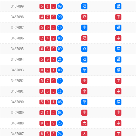
3467099
5
1
3
09
双
错
3467098
4
7
9
20
双
中
3467097
5
9
5
19
小
错
3467096
2
4
2
08
双
中
3467095
6
3
0
09
双
错
3467094
5
9
7
21
双
错
3467093
0
7
1
08
单
错
3467092
5
7
0
12
小
中
3467091
3
3
5
11
小
中
3467090
5
0
1
06
单
错
3467089
2
1
5
08
小
中
3467088
9
7
9
25
大
中
3467087
8
8
8
24
大
中