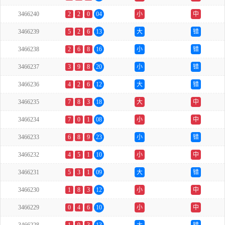
3466240
2
2
0
04
小
中
3466239
5
2
6
13
大
错
3466238
2
6
8
16
小
错
3466237
3
9
8
20
小
错
3466236
4
2
6
12
大
错
3466235
7
8
3
18
大
中
3466234
7
0
1
08
小
中
3466233
6
8
9
23
小
错
3466232
4
5
1
10
小
中
3466231
5
3
1
09
大
错
3466230
1
8
3
12
小
中
3466229
0
4
6
10
小
中