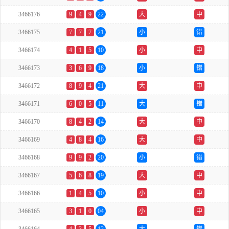
3466176
9
4
9
22
大
中
3466175
7
7
7
21
小
错
3466174
4
1
5
10
小
中
3466173
3
6
9
18
小
错
3466172
8
9
4
21
大
中
3466171
6
0
5
11
大
错
3466170
8
4
2
14
大
中
3466169
4
8
4
16
大
中
3466168
9
9
2
20
小
错
3466167
5
6
8
19
大
中
3466166
1
4
5
10
小
中
3466165
3
1
0
04
小
中