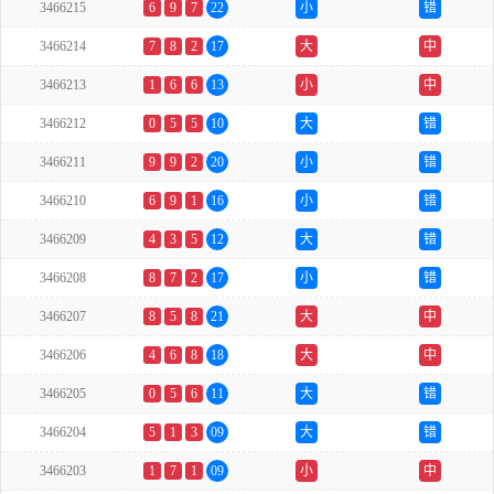
3466215
6
9
7
22
小
错
3466214
7
8
2
17
大
中
3466213
1
6
6
13
小
中
3466212
0
5
5
10
大
错
3466211
9
9
2
20
小
错
3466210
6
9
1
16
小
错
3466209
4
3
5
12
大
错
3466208
8
7
2
17
小
错
3466207
8
5
8
21
大
中
3466206
4
6
8
18
大
中
3466205
0
5
6
11
大
错
3466204
5
1
3
09
大
错
3466203
1
7
1
09
小
中